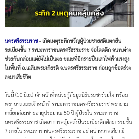
•
สังคม-โซเชียล
นครศรีธรรมราช
- เกิดเหตุระทึกขวัญผู้ป่วยชายสติแตกยืน
ระเบียงชั้น 7 รพ.มหาราชนครศรีธรรมราช จ่อโดดตึก จนท.ต่าง
ช่วยกันกล่อมแต่ยังไม่เป็นผล ขณะที่อีกรายปีนเสาไฟฟ้าแรงสูง
ในพื้นที่ อ.เฉลิมพระเกียรติ จ.นครศรีธรรมราช ก่อนถูกช็อตร่วง
ลงมาเสียชีวิต
วันนี้ (10 มิ.ย.) เจ้าหน้าที่หน่วยกู้ภัยมูลนิธิประชาร่วมใจ พร้อม
พยาบาลและเจ้าหน้าที่ รพ.มหาราชนครศรีธรรมราช พยายาม
เกลี้ยกล่อมชายอายุประมาณ 50 ปี ผู้ป่วยใน รพ.มหาราช
นครศรีธรรมราช เกิดอาการคลุ้มคลั่งปีนระเบียงตึกศัลยกรรมชั้น
7 ภายใน รพ.มหาราชนครศรีธรรมราช อย่างน่าหวาดเสียว มี