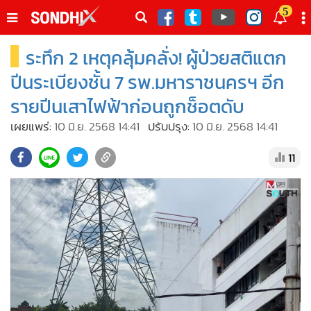
italk
5
sive
ระทึก 2 เหตุคลุ้มคลั่ง! ผู้ป่วยสติแตก
•
หน้าหลัก
th
ัพเดต
•
SondhiX
ปีนระเบียงชั้น 7 รพ.มหาราชนครฯ อีก
•
Social
รายปีนเสาไฟฟ้าก่อนถูกช็อตดับ
•
World Talk
เผยแพร่:
10 มิ.ย. 2568 14:41
ปรับปรุง:
10 มิ.ย. 2568 14:41
•
Sondhitalk
11
•
ผู้เฒ่าเล่าเรื่อง
•
ข่าวลึกปมลับ
•
Exclusive Health
•
ผู้จัดกวน
•
น่าสนใจ
•
ข่าวอัพเดต
•
เศรษฐกิจ-ธุรกิจ