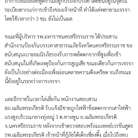
อาการเหม่อลอยพูดจาไม่อยู่กับร่องกับรอย โดยยืนอยู่ในจุดริม
ระเบียงยากแก่การเข้าถึงของเจ้าหน้าที่ ทำได้แค่พยายามเจรจา
โดยใช้เวลากว่า 3 ชม. ยังไม่เป็นผล
ขณะที่ผู้บริหาร รพ.มหาราชนครสรีธรรมราช ได้ประสาน
สำนักงานป้องกันบรรเทาสาธารณภัยจังหวัดนครศรีธรรมราช ขอ
สนับสนุนเบาะลมนิรภัยรองรับการพลัดตกจากที่สูงเพื่อเข้า
สนับสนุนในที่เกิดเหตุป้องกันการสูญเสีย ขณะเดียวกันการเจรจา
ยังเป็นไปอย่างต่อเนื่องเพื่อผ่อนคลายความตึงเครียด จนถึงขณะ
นี้ยังอยู่ในระหว่างการเจรจา
และอีกรายในเวลาไล่เลี่ยกัน พนักงานสอบสวน
สภ.เฉลิมพระเกียรติ รับแจ้งมีชายถูกไฟฟ้าช็อตตกจากเสาไฟฟ้า
แรงสูงบริเวณกลางทุ่งหมู่ 3 ต.ทางพูน อ.เฉลิมพระเกียรติ
จ.นครศรีธรรมราช หลังจากเข้าตรวจสอบพร้อมแพทย์เวรชันสูตร
รพ.เฉลิมพระเกียรติ เจ้าหน้าที่กู้ภัยไต้เต็กเซี่ยงตึ๊ง เมื่อไปถึงพบ