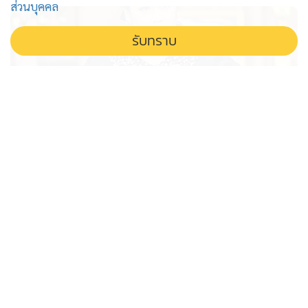
ส่วนบุคคล
รับทราบ
สั่งสื่อรัฐโหมประชาสัมพันธ์ สร้างภาพ
ลักษณ์ กลบบาดแผลคดีดัง
รัฐสั่งสื่อในสังกัดโหมข่าวคดีฆาตกรรมชลบุรี เร่งสร้างความ
เข้าใจที่ถูกต้อง หวังกลบบาดแผลและกู้ภาพลักษณ์ความ
ปลอดภัยของประเทศ ย้ำความคืบหน้าการจับกุมผู้ต้องหา
และสกัดกั้นข่าวปลอมไม่ให้ทำลายความเชื่อมั่น