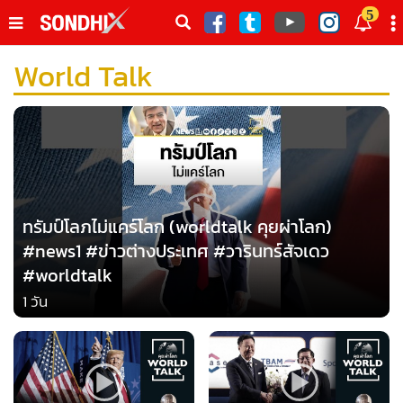
italk
5
sive
World Talk
•
หน้าหลัก
th
ัพเดต
•
SondhiX
•
Social
•
World Talk
•
Sondhitalk
•
ผู้เฒ่าเล่าเรื่อง
ทรัมป์โลภไม่แคร์โลก (worldtalk คุยผ่าโลก)
•
ข่าวลึกปมลับ
#news1 #ข่าวต่างประเทศ #วารินทร์สัจเดว
•
Exclusive Health
#worldtalk
•
ผู้จัดกวน
1 วัน
•
น่าสนใจ
•
ข่าวอัพเดต
•
เศรษฐกิจ-ธุรกิจ