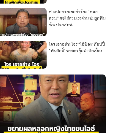
ศาลปกครองยกคำร้อง “หมอ
สรณ” ขอไต่สวนเร่งด่วน ปมถูกฟัน
พ้น ปธ.กสทช.
โจร เอาอย่าง โจร "ไอ้ป๋อง" ก๊อปปี้
"พันศักดิ์" ฆาตกรอุ้มฆ่าต่อเนื่อง