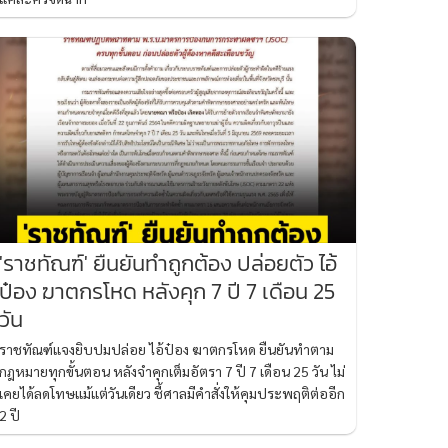
'ราชทัณฑ์' ยืนยันทำถูกต้อง ปล่อยตัว ไอ้
ป๋อง ฆาตกรโหด หลังคุก 7 ปี 7 เดือน 25
วัน
ราชทัณฑ์แจงยิบปมปล่อย ไอ้ป๋อง ฆาตกรโหด ยืนยันทำตาม
กฎหมายทุกขั้นตอน หลังจำคุกเต็มอัตรา 7 ปี 7 เดือน 25 วัน ไม่
เคยได้ลดโทษแม้แต่วันเดียว ชี้ศาลมีคำสั่งให้คุมประพฤติต่ออีก
2 ปี