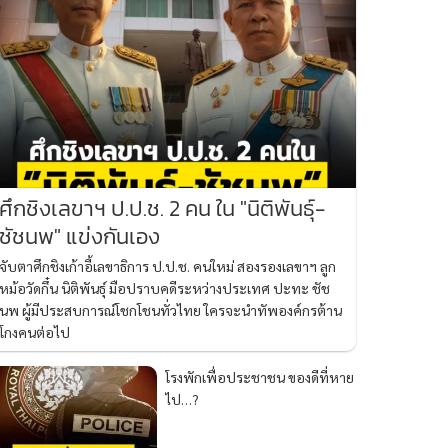
ศึกชิงเลขาฯ ป.ป.ช. 2 คน ใน "นิติพันธุ์-
ชัชนพ" แข่งกันเอง
จับตาศึกชิงเก้าอี้เลขาธิการ ป.ป.ช. คนใหม่ สองรองเลขาฯ ลูก
หม้อวัดกึ๋น นิติพันธุ์ มือปราบคดีระหว่างประเทศ ปะทะ ชัช
นพ ผู้มีประสบการณ์โชกโชนทั่วไทย ใครจะนำทัพองค์กรต้าน
โกงคนต่อไป
โรงพักเพื่อประชาชน ของดีที่หาย
ไป…?