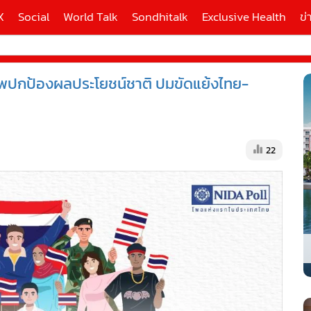
X
Social
World Talk
Sondhitalk
Exclusive Health
ข่
ัพปกป้องผลประโยชน์ชาติ ปมขัดแย้งไทย-
ี่ใช้
X
22
้นสูง