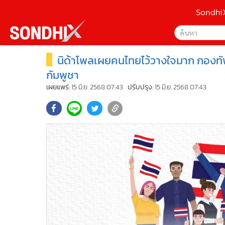
Sondhi
นิด้าโพลเผยคนไทยไว้วางใจมาก กองท
เลือกเครื่องมือท
•
หน้าหลัก
ค้นหา
•
SondhiX
กัมพูชา
Google
•
Social
เผยแพร่:
15 มิ.ย. 2568 07:43
ปรับปรุง:
15 มิ.ย. 2568 07:43
•
World Talk
Sondhi
•
Sondhitalk
ค้นหาขั
•
ผู้เฒ่าเล่าเรื่อง
•
ข่าวลึกปมลับ
•
Exclusive Health
•
ผู้จัดกวน
•
น่าสนใจ
•
ข่าวอัพเดต
•
เศรษฐกิจ-ธุรกิจ
•
สังคม-โซเชียล