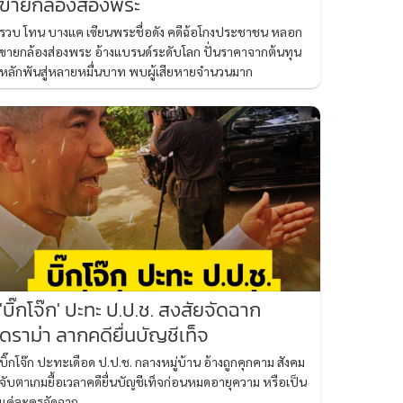
ขายกล้องส่องพระ
รวบ โทน บางแค เซียนพระชื่อดัง คดีฉ้อโกงประชาชน หลอก
ขายกล้องส่องพระ อ้างแบรนด์ระดับโลก ปั่นราคาจากต้นทุน
หลักพันสู่หลายหมื่นบาท พบผู้เสียหายจำนวนมาก
'บิ๊กโจ๊ก' ปะทะ ป.ป.ช. สงสัยจัดฉาก
ดราม่า ลากคดียื่นบัญชีเท็จ
บิ๊กโจ๊ก ปะทะเดือด ป.ป.ช. กลางหมู่บ้าน อ้างถูกคุกคาม สังคม
จับตาเกมยื้อเวลาคดียื่นบัญชีเท็จก่อนหมดอายุความ หรือเป็น
แค่ละครจัดฉาก