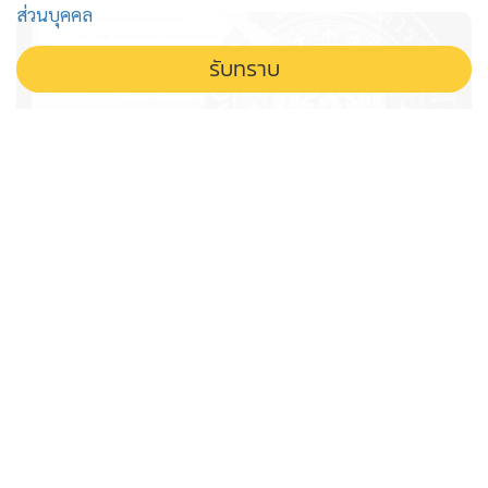
ส่วนบุคคล
บริเวณอาคารผู้โดยสารขาออก ด่าน ตม.อรัญประเทศ
รับทราบ
เพื่อสกัดกั้นไม่ให้นักพนันชาวไทยเดินทางออกไปบ่อนกาสิโนฝั่ง
ปอยเปต อย่างเข้มงวดตามมาตรการกดดันกัมพูชาของกองกำลัง
บูรพา
เปิดไทม์ไลน์โผนายพลตำรวจ ตร.เร่ง
คัดบัญชี “ผู้เหมาะสม” ส่งกลั่นกรอง
สัปดาห์นี้ ก.ตร.เคาะปลาย ส.ค.
จับตาโผนายพลตำรวจ เข้าสู่ช่วงสำคัญ เร่งคัดกรองบัญชีราย
ชื่อผู้เหมาะสมเสนอคณะกรรมการข้าราชการตำรวจ
พิจารณาเคาะตำแหน่งปลายเดือนสิงหาคมนี้