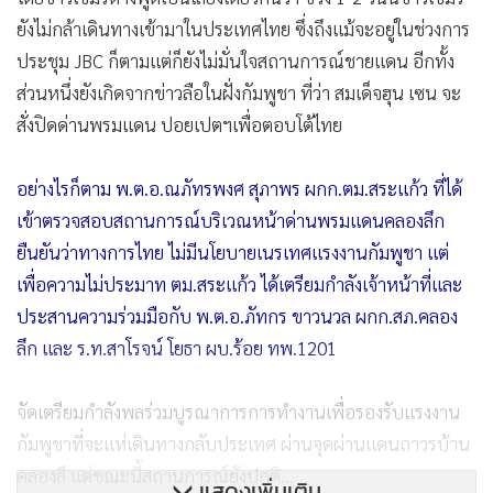
ยังไม่กล้าเดินทางเข้ามาในประเทศไทย ซึ่งถึงแม้จะอยู่ในช่วงการ
ประชุม JBC ก็ตามแต่ก็ยังไม่มั่นใจสถานการณ์ชายแดน อีกทั้ง
ส่วนหนึ่งยังเกิดจากข่าวลือในฝั่งกัมพูชา ที่ว่า สมเด็จฮุน เซน จะ
สั่งปิดด่านพรมแดน ปอยเปตฯเพื่อตอบโต้ไทย
อย่างไรก็ตาม พ.ต.อ.ณภัทรพงศ สุภาพร ผกก.ตม.สระแก้ว ที่ได้
เข้าตรวจสอบสถานการณ์บริเวณหน้าด่านพรมแดนคลองลึก
ยืนยันว่าทางการไทย ไม่มีนโยบายเนรเทศแรงงานกัมพูชา แต่
เพื่อความไม่ประมาท ตม.สระแก้ว ได้เตรียมกำลังเจ้าหน้าที่และ
ประสานความร่วมมือกับ พ.ต.อ.ภัทกร ขาวนวล ผกก.สภ.คลอง
ลึก และ ร.ท.สาโรจน์ โยธา ผบ.ร้อย ทพ.1201
จัดเตรียมกำลังพลร่วมบูรณาการการทำงานเพื่อรองรับแรงงาน
กัมพูชาที่จะแห่เดินทางกลับประเทศ ผ่านจุดผ่านแดนถาวรบ้าน
คลองลึ แต่ขณะนี้สถานการณ์ยังปกติ...
แสดงเพิ่มเติม