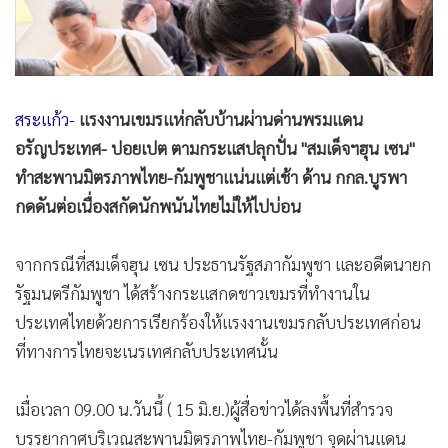
•
สังคม-โซเชียล
สระแก้ว-
แรงงานเขมรแห่กลับบ้านผ่านด่านพรมแดน
อรัญประเทศ- ปอยเปต ตามกระแสปลุกปั่น "สมเด็จฯฮุน เซน"
ทำสะพานมิตรภาพไทย-กัมพูชาแน่นแต่เช้า ด้าน กกล.บูรพา
กดดันต่อเนื่องสกัดนักพนันไทยไม่ให้ไปบ่อน
จากกรณีที่สมเด็จฮุน เซน ประธานรัฐสภากัมพูชา และอดีตนายก
รัฐมนตรีกัมพูชา ได้สร้างกระแสกดชาวเขมรที่ทำงานใน
ประเทศไทยด้วยการเรียกร้องให้แรงงานเขมรกลับประเทศก่อน
ที่ทางการไทยจะเนรเทศกลับประเทศนั้น
เมื่อเวลา 09.00 น.วันนี้ ( 15 มิ.ย.)​ผู้สื่อข่าวได้ลงพื้นที่สำรวจ
บรรยากาศบริเวณสะพานมิตรภาพไทย-กัมพูชา จุดผ่านแดน