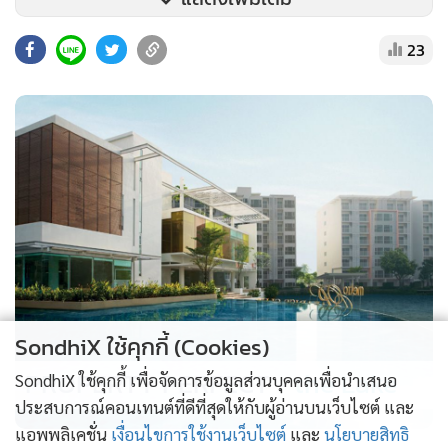
23
ด้าน พ.อ.ชัยณรงค์ กาสี ผู้บังคับหน่วยเฉพาะกิจอรัญประเทศ
กองกำลังบูรพา (ผบ.ฉก.อรัญประเทศ กกล.บูรพา)​ ยังคงสั่งการ
SondhiX ใช้คุกกี้ (Cookies)
ให้ พ.อ.เมธี คำเต็ม ผบ.ชค.ทพ.12(ผู้บังคับชุดควบคุมกรมทหาร
PROPERTY PERFECT -
the Lake
SondhiX ใช้คุกกี้ เพื่อจัดการข้อมูลส่วนบุคคลเพื่อนำเสนอ
พรานที่12)และ ร.ท.สาโรจน์ โยธา ผบ.ร้อย ทพ.1201(ผู้บังคับ
ประสบการณ์คอนเทนต์ที่ดีที่สุดให้กับผู้อ่านบนเว็บไซต์ และ
กองร้อยทหารพรานที่1201) นำกำลังพล ร้อย ทพ.1201 และ
แอพพลิเคชั่น
เงื่อนไขการใช้งานเว็บไซต์
และ
นโยบายสิทธิ
ชค.ทพ.12 ตั้งจุดตรวจสแกนคนไทยที่จะเดินทางไปกัมพูชา