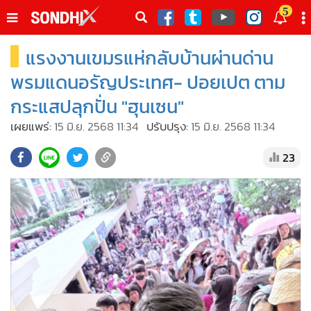
italk
5
sive
แรงงานเขมรแห่กลับบ้านผ่านด่าน
•
หน้าหลัก
th
ัพเดต
•
SondhiX
พรมแดนอรัญประเทศ- ปอยเปต ตาม
•
Social
กระแสปลุกปั่น "ฮุนเซน"
•
World Talk
เผยแพร่:
15 มิ.ย. 2568 11:34
ปรับปรุง:
15 มิ.ย. 2568 11:34
•
Sondhitalk
23
•
ผู้เฒ่าเล่าเรื่อง
•
ข่าวลึกปมลับ
•
Exclusive Health
•
ผู้จัดกวน
•
น่าสนใจ
•
ข่าวอัพเดต
•
เศรษฐกิจ-ธุรกิจ