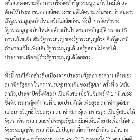
หรือแสดงความต้องการเพื่อจัดทำรัฐธรรมนูญฉบับใหม่ได้ แต่
ต้องให้ประชาชนออกเสียงประชามติให้ความเห็นชอบว่า สมควร
มีรัฐธรรมนูญฉบับใหม่หรือไม่เสียก่อน ทั้งนี้ การจัดทำร่าง
รัฐธรรมนูญ ฉบับใหม่จะต้องเป็นไปตามบทบัญญัติ หมวด 15
การแก้ไขเพิ่มเติมรัฐธรรมนูญ ของรัฐธรรมนูญด้วย ซึ่งรัฐสภามี
อำนาจแก้ไขเพิ่มเติมรัฐธรรมนูญได้ แต่รัฐสภา ไม่อาจให้
ประชาชนเลือกผู้ร่างรัฐธรรมนูญได้โดยตรง
ทั้งนี้ กรณีดังกล่าวสืบเนื่องจากประธานรัฐสภา ส่งความเห็นของ
สมาชิกรัฐสภา ในคราวประชุมร่วมกันของรัฐสภา ครั้งที่ 6 (สมัย
สามัญประจำปีครั้งที่สอง) เป็นพิเศษ เมื่อวันจันทร์ ที่ 17 มี.ค.68
ซึ่งพิจารณาญัตติด่วนที่ นายเปรมศักดิ์ เพียยุระ สมาชิกวุฒิสภา
และนายวิสุทธิ์ ไชยณรุณ สมาชิกสภาผู้แทนราษฎร เป็นผู้เสนอให้
รัฐสภาพิจารณา และที่ประชุมรัฐสภามีมติเห็นด้วย ส่งเรื่องให้ศาล
รัฐธรรมนูญพิจารณาวินิจฉัยปัญหาเกี่ยวกับหน้าที่และอำนาจ
ของรัฐสภาตามรัฐธรรมนูญ มาตรา 210 วรรคหนึ่ง (2) ตามญัตติ