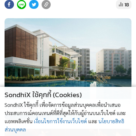
18
ส่วน1 เสียงข้างน้อย คือ นายอุดม สิทธิวิรัชธรรม เห็นว่าการจัดทำ
รัฐธรรมนูญฉบับใหม่ต้องมีการจัดให้มีการออกเสียงประชามติ 2
ครั้ง ได้แก่ ครั้งที่ 1 และครั้งที่ 3
มีรายงานว่า สำหรับคดีนี้ ที่มีตุลาการนั่งเป็นองค์คณะ 7 คน
เนื่องจากก่อนหน้านี้นายอุดม รัฐอมฤต ได้รับอนุญาตให้ถอนตัว
ไม่ร่วมพิจารณาวินิจฉัยคดีตั้งแต่เริ่มการพิจารณา เนื่องจากนาย
อุดมเคยทำหน้าที่เป็นกรรมการร่างรัฐธรรมนูญและเคยให้ถ้อยคำ
หรือความเห็นในฐานะพยานผู้เชี่ยวชาญในคดีนี้ ส่วนนายปัญญา
อุดชาชน พ้นจากตำแหน่งตุลาการศาลรัฐธรรมนูญ เนื่องจากครบ
SondhiX ใช้คุกกี้ (Cookies)
วาระ และนายสราวุธ ทรงศิวิไล ซึ่งได้รับโปรดเกล้าฯ แต่งตั้งเป็น
PROPERTY PERFECT -
the Lake
SondhiX ใช้คุกกี้ เพื่อจัดการข้อมูลส่วนบุคคลเพื่อนำเสนอ
ตุลาการศาลรัฐธรรมนูญแล้ว แต่ยังไม่ได้เข้าถวายสัตย์ปฏิญาณ จึง
ประสบการณ์คอนเทนต์ที่ดีที่สุดให้กับผู้อ่านบนเว็บไซต์ และ
ยังไม่ได้ร่วมพิจารณาวินิจฉัยคดี
แอพพลิเคชั่น
เงื่อนไขการใช้งานเว็บไซต์
และ
นโยบายสิทธิ
ส่วนบุคคล
ผลจากคำวินิจฉัยของศาลรัฐธรรมนูญดังกล่าว สอดคล้องกับผล