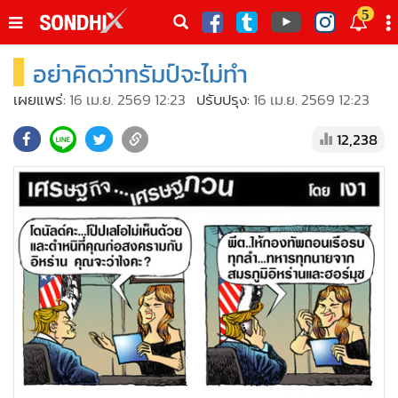
italk
5
sive
อย่าคิดว่าทรัมป์จะไม่ทำ
•
หน้าหลัก
th
ัพเดต
•
SondhiX
เผยแพร่:
16 เม.ย. 2569 12:23
ปรับปรุง:
16 เม.ย. 2569 12:23
•
Social
12,238
•
World Talk
•
Sondhitalk
•
ผู้เฒ่าเล่าเรื่อง
•
ข่าวลึกปมลับ
•
Exclusive Health
•
ผู้จัดกวน
•
น่าสนใจ
•
ข่าวอัพเดต
•
เศรษฐกิจ-ธุรกิจ