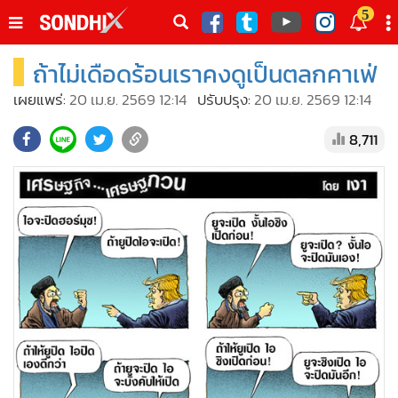
italk
5
sive
ถ้าไม่เดือดร้อนเราคงดูเป็นตลกคาเฟ่
•
หน้าหลัก
th
ัพเดต
•
SondhiX
เผยแพร่:
20 เม.ย. 2569 12:14
ปรับปรุง:
20 เม.ย. 2569 12:14
•
Social
8,711
•
World Talk
•
Sondhitalk
•
ผู้เฒ่าเล่าเรื่อง
•
ข่าวลึกปมลับ
•
Exclusive Health
•
ผู้จัดกวน
•
น่าสนใจ
•
ข่าวอัพเดต
•
เศรษฐกิจ-ธุรกิจ