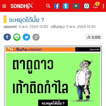
italk
5
sive
จะหยุดได้มั้ย ?
•
หน้าหลัก
th
ัพเดต
•
SondhiX
เผยแพร่:
11 พ.ค. 2569 13:30
ปรับปรุง:
11 พ.ค. 2569 13:30
•
Social
3,012
•
World Talk
•
Sondhitalk
•
ผู้เฒ่าเล่าเรื่อง
•
ข่าวลึกปมลับ
•
Exclusive Health
•
ผู้จัดกวน
•
น่าสนใจ
•
ข่าวอัพเดต
•
เศรษฐกิจ-ธุรกิจ