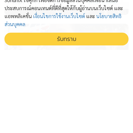
PROPERTY PERFECT -
the Lake
SondhiX ใช้คุกกี้ เพื่อจัดการข้อมูลส่วนบุคคลเพื่อนำเสนอ
ประสบการณ์คอนเทนต์ที่ดีที่สุดให้กับผู้อ่านบนเว็บไซต์ และ
แอพพลิเคชั่น
เงื่อนไขการใช้งานเว็บไซต์
และ
นโยบายสิทธิ
ส่วนบุคคล
รับทราบ
'ไทยเที่ยวไทย' รอไปก่อน โครงการยัง
ไปไม่ถึง ครม. 'ศุภจี' รับว่ากันอีกยาว
เอกชนรอไปก่อน โครงการไทยเที่ยวไทย พลัส ยังไม่ถึง ครม.
ศุภจีเผยติดปัญหางบประมาณจำกัด ยอมรับอาจต้องดูกันอีก