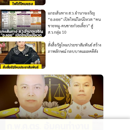
แกะเส้นทาง ส.ว.อำนาจเจริญ
“อ.ลอย” เปิดไทม์ไลน์โหวต “คน
ขายหมู-คนขายก๋วยเตี๋ยว” สู่
ส.ว.กลุ่ม 10
สั่งสื่อรัฐโหมประชาสัมพันธ์ สร้าง
ภาพลักษณ์ กลบบาดแผลคดีดัง