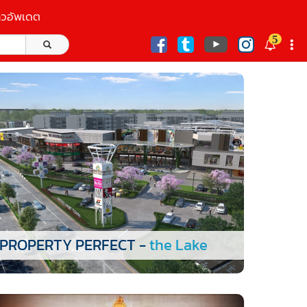
าวอัพเดต
5
ก
PROPERTY PERFECT -
the Lake