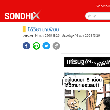
Sondhi
ได้วิชามาเพียบ
เลือกเครื่องมือท
•
หน้าหลัก
ค้นหา
•
SondhiX
เผยแพร่:
14 พ.ค. 2569 13:26
ปรับปรุง:
14 พ.ค. 2569 13:26
Google
•
Social
•
World Talk
Sondhi
•
Sondhitalk
ค้นหาขั
•
ผู้เฒ่าเล่าเรื่อง
•
ข่าวลึกปมลับ
•
Exclusive Health
•
ผู้จัดกวน
•
น่าสนใจ
•
ข่าวอัพเดต
•
เศรษฐกิจ-ธุรกิจ
•
สังคม-โซเชียล