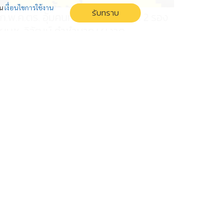
่น
เงื่อนไขการใช้งาน
รับทราบ
ก.พ.ค.ตร. อุ้มคนทำงาน คืนเก้าอี้ให้ 2 รอง
ผบช. วิวัฒน์ คำชำนาญ ผงาด
ระบบคุณธรรมทำงาน ก.พ.ค.ตร. คืนความเป็นธรรมให้ 2 รอง
ผบช. คนทำงานดีที่ถูกลืม หลังชี้กระบวนการแต่งตั้งไม่ชอบ
ธรรม ส่ง พล.ต.ต.วิวัฒน์ คำชำนาญ นายพลมือปราบคดีดัง
ผงาดขึ้นตำแหน่งผู้บัญชาการ
'วีระ' ขอโทษข้อมูลคลาดเคลื่อน หัวหน้า