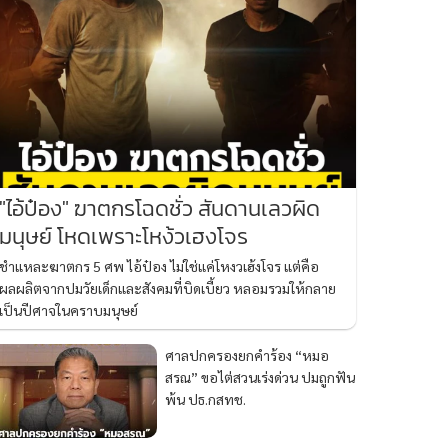
"ไอ้ป๋อง" ฆาตกรโฉดชั่ว สันดานเลวผิด
มนุษย์ โหดเพราะโหง้วเฮงโจร
ชำแหละฆาตกร 5 ศพ ไอ้ป๋อง ไม่ใช่แค่โหงวเฮ้งโจร แต่คือ
ผลผลิตจากปมวัยเด็กและสังคมที่บิดเบี้ยว หลอมรวมให้กลาย
เป็นปีศาจในคราบมนุษย์
ศาลปกครองยกคำร้อง “หมอ
สรณ” ขอไต่สวนเร่งด่วน ปมถูกฟัน
พ้น ปธ.กสทช.