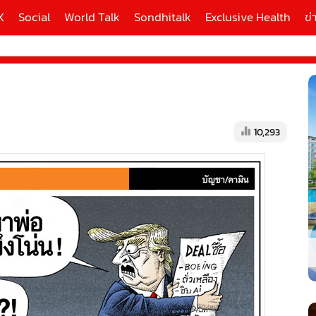
X
Social
World Talk
Sondhitalk
Exclusive Health
ข่
ี่ใช้
10,293
X
้นสูง