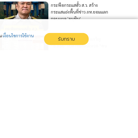
กระพือกระแสฮั้ว ส.ว. สร้าง
กระแสแย่งพื้นที่ข่าว ภท.ยอมแลก
กลบแผล 'อนุทิน'
่น
เงื่อนไขการใช้งาน
รับทราบ
แกะเส้นทาง ส.ว.อำนาจเจริญ
“อ.ลอย” เปิดไทม์ไลน์โหวต “คน
ขายหมู-คนขายก๋วยเตี๋ยว” สู่
ส.ว.กลุ่ม 10