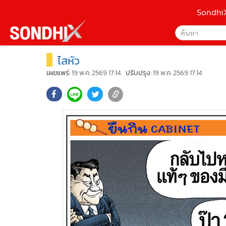
Sondhi
ไสหัว
เลือกเครื่องมือท
•
หน้าหลัก
ค้นหา
•
SondhiX
เผยแพร่:
19 พ.ค. 2569 17:14
ปรับปรุง:
19 พ.ค. 2569 17:14
Google
•
Social
•
World Talk
Sondhi
•
Sondhitalk
ค้นหาขั
•
ผู้เฒ่าเล่าเรื่อง
•
ข่าวลึกปมลับ
•
Exclusive Health
•
ผู้จัดกวน
•
น่าสนใจ
•
ข่าวอัพเดต
•
เศรษฐกิจ-ธุรกิจ
•
สังคม-โซเชียล