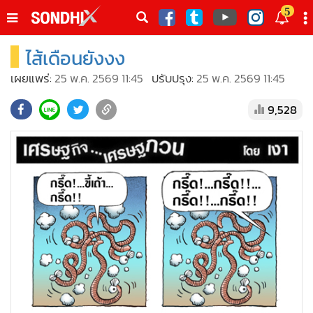
italk
5
sive
ไส้เดือนยังงง
•
หน้าหลัก
th
ัพเดต
•
SondhiX
เผยแพร่:
25 พ.ค. 2569 11:45
ปรับปรุง:
25 พ.ค. 2569 11:45
•
Social
9,528
•
World Talk
•
Sondhitalk
•
ผู้เฒ่าเล่าเรื่อง
•
ข่าวลึกปมลับ
•
Exclusive Health
•
ผู้จัดกวน
•
น่าสนใจ
•
ข่าวอัพเดต
•
เศรษฐกิจ-ธุรกิจ