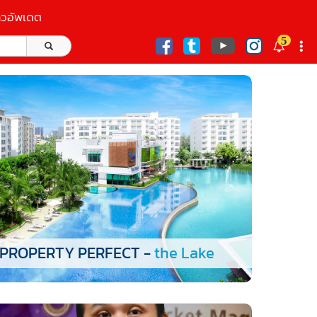
าวอัพเดต
5
ก
PROPERTY PERFECT -
the Lake