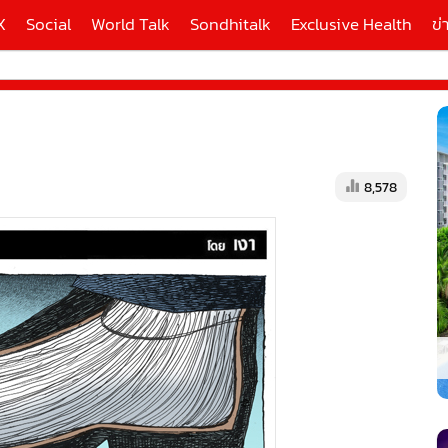
X
Social
World Talk
Sondhitalk
Exclusive Health
ข่
ี่ใช้
8,578
X
้นสูง