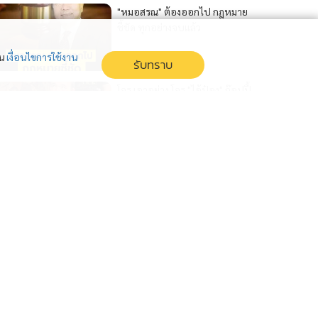
"หมอสรณ" ต้องออกไป กฎหมาย
ชี้ชัด ทุกอย่างจบแล้ว
่น
เงื่อนไขการใช้งาน
รับทราบ
โจร เอาอย่าง โจร "ไอ้ป๋อง" ก๊อปปี้
"พันศักดิ์" ฆาตกรอุ้มฆ่าต่อเนื่อง