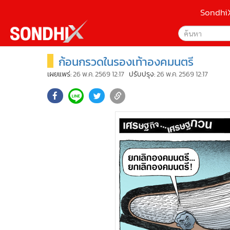
Sondhi
ก้อนกรวดในรองเท้าองคมนตรี
เลือกเครื่องมือท
•
หน้าหลัก
ค้นหา
•
SondhiX
เผยแพร่:
26 พ.ค. 2569 12:17
ปรับปรุง:
26 พ.ค. 2569 12:17
Google
•
Social
•
World Talk
Sondhi
•
Sondhitalk
ค้นหาขั
•
ผู้เฒ่าเล่าเรื่อง
•
ข่าวลึกปมลับ
•
Exclusive Health
•
ผู้จัดกวน
•
น่าสนใจ
•
ข่าวอัพเดต
•
เศรษฐกิจ-ธุรกิจ
•
สังคม-โซเชียล