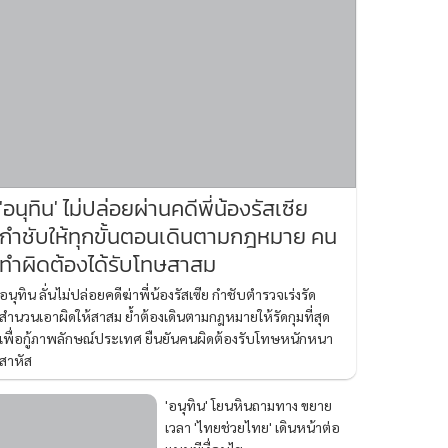
'อนุทิน' ไม่ปล่อยผ่านคดีพี่น้องรัสเซีย
กำชับให้ทุกขั้นตอนเดินตามกฎหมาย คน
ทำผิดต้องได้รับโทษสาสม
อนุทิน ลั่นไม่ปล่อยคดีฆ่าพี่น้องรัสเซีย กำชับตำรวจเร่งรัด
สำนวนเอาผิดให้สาสม ย้ำต้องเดินตามกฎหมายให้รัดกุมที่สุด
เพื่อกู้ภาพลักษณ์ประเทศ ยืนยันคนผิดต้องรับโทษหนักหนา
สาหัส
'อนุทิน' โยนหินถามทาง ขยาย
เวลา 'ไทยช่วยไทย' เดินหน้าต่อ