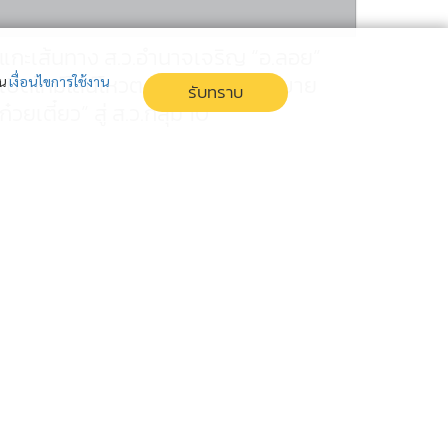
แกะเส้นทาง ส.ว.อำนาจเจริญ “อ.ลอย”
เปิดไทม์ไลน์โหวต “คนขายหมู-คนขาย
่น
เงื่อนไขการใช้งาน
รับทราบ
ก๋วยเตี๋ยว” สู่ ส.ว.กลุ่ม 10
อ.ลอย เปิดไทม์ไลน์ แกะรอยเส้นทาง สว.อำนาจเจริญ จากคน
ขายหมูสู่สภาสูง เผยเครือข่ายโหวตสนับสนุนตั้งแต่ระดับ
อำเภอถึงระดับประเทศ ชี้มีกลุ่มอาสาพลีชีพและแลกคะแนน
โหวตจากทั่วประเทศ