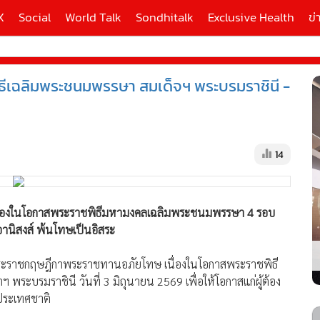
X
Social
World Talk
Sondhitalk
Exclusive Health
ข่
ธีเฉลิมพระชนมพรรษา สมเด็จฯ พระบรมราชินี -
ี่ใช้
X
14
้นสูง
ื่องในโอกาสพระราชพิธีมหามงคลเฉลิมพระชนมพรรษา 4 รอบ
อานิสงส์ พ้นโทษเป็นอิสระ
ศพระราชกฤษฎีกาพระราชทานอภัยโทษ เนื่องในโอกาสพระราชพิธี
ะบรมราชินี วันที่ 3 มิถุนายน 2569 เพื่อให้โอกาสแก่ผู้ต้อง
ประเทศชาติ