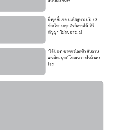
แบบมีเงื่อนไข
ยิ่งขุดยิ่งเจอ ปมปัญหางบปี 70
ข้องใจกระจุกตัวอีสานใต้ 'ศิริ
กัญญา' ไม่สบอารมณ์
"ไอ้ป๋อง" ฆาตกรโฉดชั่ว สันดาน
เลวผิดมนุษย์ โหดเพราะโหง้วเฮง
โจร