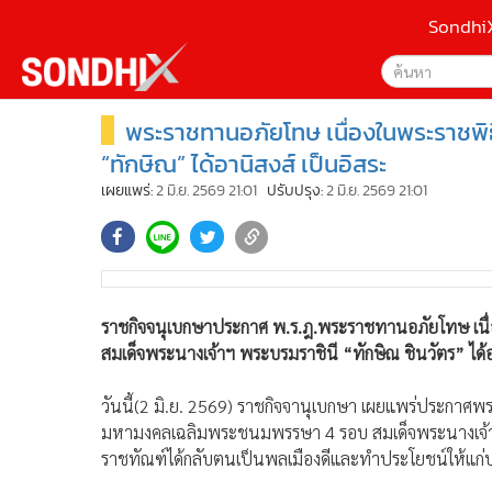
Sondhi
พระราชทานอภัยโทษ เนื่องในพระราชพิ
เลือกเครื่องมือท
•
หน้าหลัก
ค้นหา
•
SondhiX
“ทักษิณ” ได้อานิสงส์ เป็นอิสระ
Google
•
Social
เผยแพร่:
2 มิ.ย. 2569 21:01
ปรับปรุง:
2 มิ.ย. 2569 21:01
•
World Talk
Sondhi
•
Sondhitalk
ค้นหาขั
•
ผู้เฒ่าเล่าเรื่อง
•
ข่าวลึกปมลับ
ราชกิจจนุเบกษาประกาศ พ.ร.ฎ.พระราชทานอภัยโทษ เน
•
Exclusive Health
สมเด็จพระนางเจ้าฯ พระบรมราชินี “ทักษิณ ชินวัตร” ได้
•
ผู้จัดกวน
•
น่าสนใจ
วันนี้(2 มิ.ย. 2569) ราชกิจจานุเบกษา เผยแพร่ประกา
•
ข่าวอัพเดต
มหามงคลเฉลิมพระชนมพรรษา 4 รอบ สมเด็จพระนางเจ้าฯ พร
•
เศรษฐกิจ-ธุรกิจ
ราชทัณฑ์ได้กลับตนเป็นพลเมืองดีและทำประโยชน์ให้แก่
•
สังคม-โซเชียล