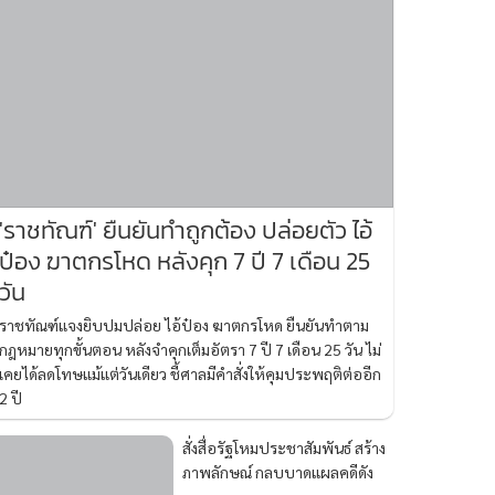
'ราชทัณฑ์' ยืนยันทำถูกต้อง ปล่อยตัว ไอ้
ป๋อง ฆาตกรโหด หลังคุก 7 ปี 7 เดือน 25
วัน
ราชทัณฑ์แจงยิบปมปล่อย ไอ้ป๋อง ฆาตกรโหด ยืนยันทำตาม
กฎหมายทุกขั้นตอน หลังจำคุกเต็มอัตรา 7 ปี 7 เดือน 25 วัน ไม่
เคยได้ลดโทษแม้แต่วันเดียว ชี้ศาลมีคำสั่งให้คุมประพฤติต่ออีก
2 ปี
สั่งสื่อรัฐโหมประชาสัมพันธ์ สร้าง
ภาพลักษณ์ กลบบาดแผลคดีดัง