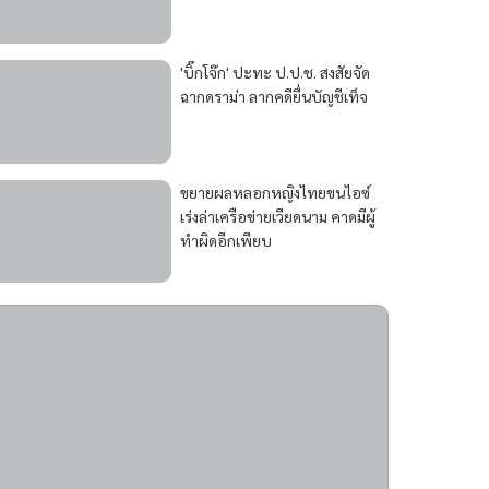
'บิ๊กโจ๊ก' ปะทะ ป.ป.ช. สงสัยจัด
ฉากดราม่า ลากคดียื่นบัญชีเท็จ
ขยายผลหลอกหญิงไทยขนไอซ์
เร่งล่าเครือข่ายเวียดนาม คาดมีผู้
ทำผิดอีกเพียบ