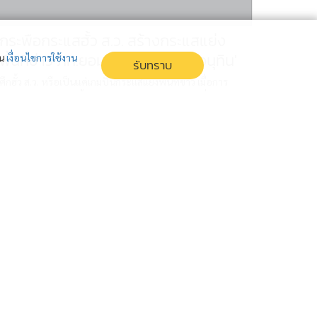
กระพือกระแสฮั้ว ส.ว. สร้างกระแสแย่ง
พื้นที่ข่าว ภท.ยอมแลก กลบแผล 'อนุทิน'
่น
เงื่อนไขการใช้งาน
รับทราบ
ศึกฮั้ว ส.ว. หรือเป็นแค่เกมปั่นกระแสแย่งพื้นที่ข่าว เมื่อการ
ปะทะเดือดของสองขั้วการเมือง อาจเข้าทางรัฐบาลที่ยอมแลก
เพื่อกลบปัญหาใหญ่และลดแรงเสียดทาน
จับ โทน บางแค ฉ้อโกงประชาชน หลอก