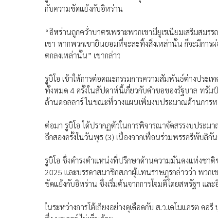
กับความขัดแย้งกับอิหร่าน
“อิหร่านถูกคว่ำบาตรเพราะพวกเขามียูเรเนียมเสริมสมรร
เขา หากพวกเขายินยอมที่จะละทิ้งสิ่งเหล่านั้น ก็จะมีการผ
ตกลงเหล่านั้น” เขากล่าว
รูบิโอ เข้าให้การต่อคณะกรรมการความสัมพันธ์ต่างประเท
ทั้งหมด 4 ครั้งในสัปดาห์นี้เกี่ยวกับคำขอของรัฐบาล ท
ล้านดอลลาร์ ในขณะที่วางแผนเพิ่มงบประมาณด้านการทห
ต่อมา รูบิโอ ได้ปรากฏตัวในการพิจารณาจัดสรรงบประมา
อีกสองครั้งในวันพุธ (3) เนื่องจากเพื่อนร่วมพรรครีพับลิ
รูบิโอ ซึ่งดำรงตำแหน่งที่ปรึกษาด้านความมั่นคงแห่งชาติ
2025 และบรรดาสมาชิกสภาผู้แทนราษฎรกล่าวว่า พวกเขาห
ขัดแย้งกับอิหร่าน ซึ่งเริ่มต้นจากการโจมตีโดยสหรัฐฯ และอิ
ในระหว่างการโต้เถียงอย่างดุเดือดกับ ส.ว.เดโมแครต คอรี บ