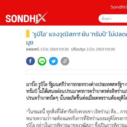
Sondhi
'รูบิโอ' แจงวุฒิสภา! ยัน 'ทรัมป์' ไม
เลือกเครื่องมือท
•
หน้าหลัก
ค้นหา
•
SondhiX
มุซ
Google
•
Social
เผยแพร่:
3 มิ.ย. 2569 09:38
ปรับปรุง:
3 มิ.ย. 2569 09:38
•
World Talk
Sondhi
•
Sondhitalk
ค้นหาขั
•
ผู้เฒ่าเล่าเรื่อง
•
ข่าวลึกปมลับ
มาร์โก รูบิโอ รัฐมนตรีว่าการกระทรวงต่างประเทศสหรัฐฯ กล
•
Exclusive Health
ทรัมป์ ไม่ได้เสนอผ่อนปรนมาตรการคว่ำบาตรต่ออิหร่านเพื
•
ผู้จัดกวน
ปรนคว่ำบาตรใดๆ นั้นจะเกิดขึ้นต่อเมื่อเตหะรานต้องยุติโค
•
น่าสนใจ
•
ข่าวอัพเดต
“ในขณะนี้ ทุกสิ่งที่ได้หารือกับพวกเขา (อิหร่าน) คือ... ก
•
เศรษฐกิจ-ธุรกิจ
หมายความว่า จะต้องแลกกับการที่อิหร่านยอมยุติโครงการน
•
สังคม-โซเชียล
รูบิโอ กล่าวในการพิจารณาของวุฒิสภา ซึ่งเป็นการพิจารณาค