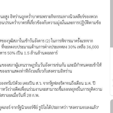
ถนะสูง อิหร่านถูกคว่ำบาตรเพราะกิจกรรมทางนิวเคลียร์ของพวก
่อนปรนคว่ำบาตรที่เกี่ยวข้องกับความมุ่งมั่นและการปฏิบัติตามข้อ
ศของวุฒิสภาในเช้าวันอังคาร (2) ในการพิจารณาครั้งแรกจาก
รัมป์ ที่จะลดงบประมาณด้านการต่างประเทศลง 30% เหลือ 36,000
าร 50% เป็น 1.5 ล้านล้านดอลลาร์
ณของสภาผู้แทนราษฎรในวันอังคารเช่นกัน และมีกำหนดจะเข้าให้
กันของเขาแสดงท่าทีกังวลเกี่ยวกับสงครามอิหร่าน
ของทรัมป์ด้วย เคยเป็น ส.ว. จากรัฐฟลอริดาจนถึงเดือน ม.ค. ปี
วังว่าอดีตเพื่อนร่วมงานจะสามารถชี้แจงกลยุทธ์ในการยุติความ
สราเอลเมื่อวันที่ 28 ก.พ.
ุคเกอร์ จากรัฐนิวเจอร์ซีย์ รูบิโอได้ประกาศว่า "สงครามจบลงแล้ว"