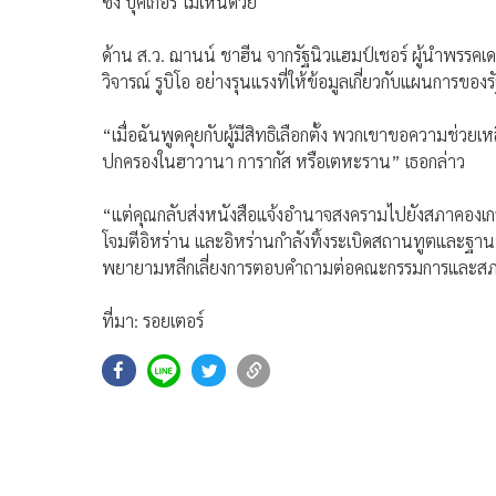
ซึ่ง บุคเกอร์ ไม่เห็นด้วย
ด้าน ส.ว. ฌานน์ ชาฮีน จากรัฐนิวแฮมป์เชอร์ ผู้นำพรร
วิจารณ์ รูบิโอ อย่างรุนแรงที่ให้ข้อมูลเกี่ยวกับแผนการขอ
“เมื่อฉันพูดคุยกับผู้มีสิทธิเลือกตั้ง พวกเขาขอความช่
ปกครองในฮาวานา การากัส หรือเตหะราน” เธอกล่าว
“แต่คุณกลับส่งหนังสือแจ้งอำนาจสงครามไปยังสภาคองเกรสว
โจมตีอิหร่าน และอิหร่านกำลังทิ้งระเบิดสถานทูตและฐานท
พยายามหลีกเลี่ยงการตอบคำถามต่อคณะกรรมการและสภาค
ที่มา: รอยเตอร์