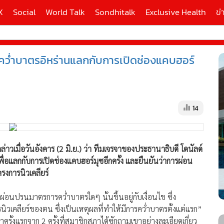
X
Social
World Talk
Sondhitalk
Exclusive Health
ข่
่ปลดคว่ำบาตรอิหร่านแลกกับการเปิดช่องแคบฮอร์
ี่ใช้
X
14
้นสูง
่าวเมื่อวันอังคาร (2 มิ.ย.) ว่า ทีมเจรจาของประธานาธิบดี โดนัลด์
่อแลกกับการเปิดช่องแคบฮอร์มุซอีกครั้ง และยืนยันว่าการผ่อน
รงการนิวเคลียร์
ารผ่อนปรนมาตรการคว่ำบาตรใดๆ นั้นขึ้นอยู่กับเงื่อนไข ซึ่ง
ิวเคลียร์ของตน ซึ่งเป็นเหตุผลที่ทำให้มีการคว่ำบาตรตั้งแต่แรก”
รั้งแรกจาก 2 ครั้งที่สมาชิกสภาได้ซักถามเขาอย่างละเอียดเกี่ยว