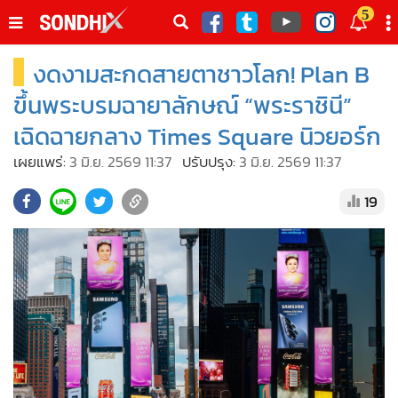
italk
5
sive
งดงามสะกดสายตาชาวโลก! Plan B
•
หน้าหลัก
th
ัพเดต
•
SondhiX
ขึ้นพระบรมฉายาลักษณ์ “พระราชินี”
•
Social
เฉิดฉายกลาง Times Square นิวยอร์ก
•
World Talk
เผยแพร่:
3 มิ.ย. 2569 11:37
ปรับปรุง:
3 มิ.ย. 2569 11:37
•
Sondhitalk
19
•
ผู้เฒ่าเล่าเรื่อง
•
ข่าวลึกปมลับ
•
Exclusive Health
•
ผู้จัดกวน
•
น่าสนใจ
•
ข่าวอัพเดต
•
เศรษฐกิจ-ธุรกิจ