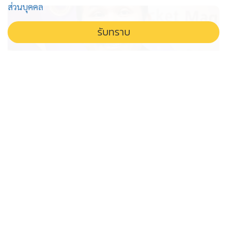
ส่วนบุคคล
รับทราบ
จับ โทน บางแค ฉ้อโกงประชาชน
หลอกขายกล้องส่องพระ
รวบ โทน บางแค เซียนพระชื่อดัง คดีฉ้อโกงประชาชน หลอก
ขายกล้องส่องพระ อ้างแบรนด์ระดับโลก ปั่นราคาจากต้นทุน
หลักพันสู่หลายหมื่นบาท พบผู้เสียหายจำนวนมาก
"หมอสรณ" ต้องออกไป กฎหมายชี้