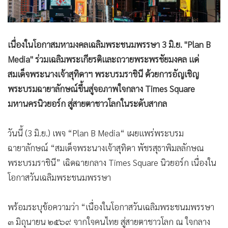
•
สังคม-โซเชียล
เนื่องในโอกาสมหามงคลเฉลิมพระชนมพรรษา 3 มิ.ย. "Plan B
Media" ร่วมเฉลิมพระเกียรติและถวายพระพรชัยมงคล แด่
สมเด็จพระนางเจ้าสุทิดาฯ พระบรมราชินี ด้วยการอัญเชิญ
พระบรมฉายาลักษณ์ขึ้นสู่จอภาพใจกลาง Times Square
มหานครนิวยอร์ก สู่สายตาชาวโลกในระดับสากล
วันนี้ (3 มิ.ย.) เพจ “Plan B Media“ เผยแพร่พระบรม
ฉายาลักษณ์ “สมเด็จพระนางเจ้าสุทิดา พัชรสุธาพิมลลักษณ
พระบรมราชินี” เฉิดฉายกลาง Times Square นิวยอร์ก เนื่องใน
โอกาสวันเฉลิมพระชนมพรรษา
พร้อมระบุข้อความว่า “เนื่องในโอกาสวันเฉลิมพระชนมพรรษา
๓ มิถุนายน ๒๕๖๙ จากใจคนไทย สู่สายตาชาวโลก ณ ใจกลาง