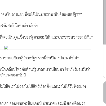
ิดว่าคนวิปลาสแบบนี้จะได้เป็นประธานาธิบดีของสหรัฐฯ?”
ิกัน จิกโกโล” กล่าวต่อว่า
สิ่งที่เคยเป็นจุดแข็งของรัฐบาลอเมริกันและประชาชนชาวอเมริกัน”
025 เขาเคยเรียกผู้นำสหรัฐฯ รายนี้ว่าเป็น “นักเลงหัวไม้”
ละนักเคลื่อนไหวต่อต้านรัฐบาลทหารเมียนมา ไซ เกียร์ยอมรับว่า
่อำนาจของทรัมป์
่ใส่ใจ เราไม่ออกไปใช้สิทธิเลือกตั้ง และเราไม่ได้รับฟังอย่าง
ซีที่ ดาเคา คอนเซนเทรชันแคมป์ ประเทศเยอรมนี และเตือนว่า