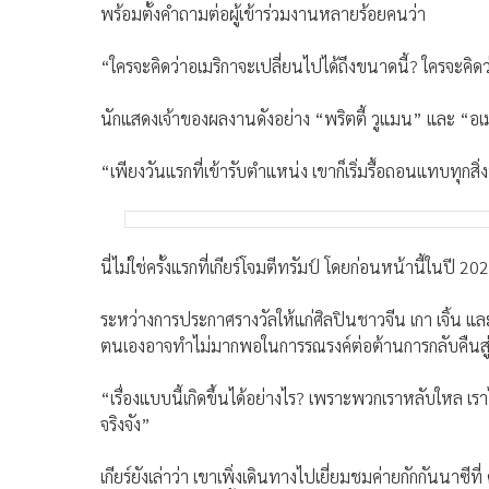
พร้อมตั้งคำถามต่อผู้เข้าร่วมงานหลายร้อยคนว่า
“ใครจะคิดว่าอเมริกาจะเปลี่ยนไปได้ถึงขนาดนี้? ใครจะค
นักแสดงเจ้าของผลงานดังอย่าง “พริตตี้ วูแมน” และ “อเมร
“เพียงวันแรกที่เข้ารับตำแหน่ง เขาก็เริ่มรื้อถอนแทบทุก
นี่ไม่ใช่ครั้งแรกที่เกียร์โจมตีทรัมป์ โดยก่อนหน้านี้ในปี 2
ระหว่างการประกาศรางวัลให้แก่ศิลปินชาวจีน เกา เจิ้น แ
ตนเองอาจทำไม่มากพอในการรณรงค์ต่อต้านการกลับคืนสู
“เรื่องแบบนี้เกิดขึ้นได้อย่างไร? เพราะพวกเราหลับใหล เราไม
จริงจัง”
เกียร์ยังเล่าว่า เขาเพิ่งเดินทางไปเยี่ยมชมค่ายกักกันนา