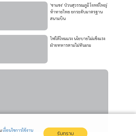
'ซาแซง' ป่วนสุวรรณภูมิ โจทย์ใหญ่
ท้าทายไทย ยกระดับมาตรฐาน
สนามบิน
ไฟใต้โหมแรง นโยบายไม่แข็งแรง
ฝ่ายทหารตามไม่ทันเกม
่น
เงื่อนไขการใช้งาน
รับทราบ