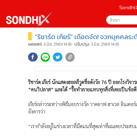
Sondhi
"ริชาร์ด เกียร์" เดือดจัด! จวกบุคคลร
เลือกเครื่องมือท
•
หน้าหลัก
ค้นหา
•
SondhiX
เผยแพร่:
3 มิ.ย. 2569 14:18
ปรับปรุง:
3 มิ.ย. 2569 14:18
Google
•
Social
•
World Talk
Sondhi
•
Sondhitalk
ค้นหาขั
•
ผู้เฒ่าเล่าเรื่อง
ริชาร์ด เกียร์ นักแสดงฮอลลีวูดชื่อดังวัย 76 ปี ออกโรงวิจ
•
ข่าวลึกปมลับ
“คนวิปลาส” และได้ “รื้อทำลายแทบทุกสิ่งที่เคยเป็นข้อด
•
Exclusive Health
•
ผู้จัดกวน
เกียร์กล่าวระหว่างพิธีมอบรางวัล วาคลาฟ ฮาเวล อินเตอร์เ
•
น่าสนใจ
อังคารว่า
•
ข่าวอัพเดต
•
เศรษฐกิจ-ธุรกิจ
“เรากำลังอยู่ในช่วงเวลาที่มืดมนที่สุดเท่าที่ผมเคยประส
•
สังคม-โซเชียล