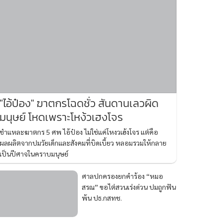
"ไอ้ป๋อง" ฆาตกรโฉดชั่ว สันดานเลวผิด
มนุษย์ โหดเพราะโหง้วเฮงโจร
ชำแหละฆาตกร 5 ศพ ไอ้ป๋อง ไม่ใช่แค่โหงวเฮ้งโจร แต่คือ
ผลผลิตจากปมวัยเด็กและสังคมที่บิดเบี้ยว หลอมรวมให้กลาย
เป็นปีศาจในคราบมนุษย์
ศาลปกครองยกคำร้อง “หมอ
สรณ” ขอไต่สวนเร่งด่วน ปมถูกฟัน
พ้น ปธ.กสทช.