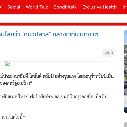
X
Social
World Talk
Sondhitalk
Exclusive Health
ข่
ะดับโลกว่า "คนวิปลาส" กลางเวทีนานาชาติ
ี่ใช้
11
X
้นสูง
ารณ์ประธานาธิบดี โดนัลด์ ทรัมป์ อย่างรุนแรง โดยระบุว่าทรัมป์เป็น
ีของสหรัฐอเมริกา”
นชันแนล ไพรซ์ ฟอร์ ครีเอทีฟ ดิสเซนต์ ในกรุงออสโล เมื่อวัน
บมาบนโลกใบนี้”