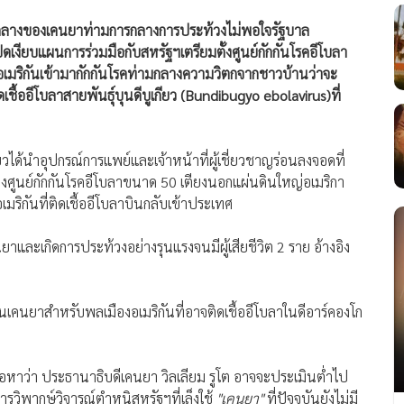
องภาคกลางของเคนยาท่ามการกลางการประท้วงไม่พอใจรัฐบาล
ิดเงียบแผนการร่วมมือกับสหรัฐฯเตรียมตั้งศูนย์กักกันโรคอีโบลา
วอเมริกันเข้ามากักกันโรคท่ามกลางความวิตกจากชาวบ้านว่าจะ
ดเชื้ออีโบลา
สายพันธุ์บุนดีบูเกียว (Bundibugyo ebolavirus)
ที่
ี่ยวได้นำอุปกรณ์การแพย์และเจ้าหน้าที่ผู้เชี่ยวชาญร่อนลงจอดที่
งศูนย์กักกันโรคอีโบลาขนาด 50 เตียงนอกแผ่นดินใหญ่อเมริกา
มริกันที่ติดเชื้ออีโบลาบินกลับเข้าประเทศ
คนยาและเกิดการประท้วงอย่างรุนแรงจนมีผู้เสียชีวิต 2 ราย อ้างอิง
นเคนยาสำหรับพลเมืองอเมริกันที่อาจติดเชื้ออีโบลาในดีอาร์คองโก
้อหาว่า ประธานาธิบดีเคนยา วิลเลียม รูโต อาจจะประเมินต่ำไป
วิพากษ์วิจารณ์ตำหนิสหรัฐฯที่เล็งใช้
"เคนยา"
ที่ปัจจุบันยังไม่มี