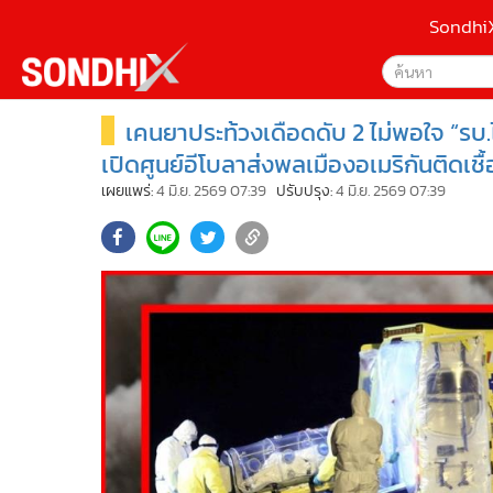
Sondhi
เคนยาประท้วงเดือดดับ 2 ไม่พอใจ “รบ.
เลือกเครื่องมือท
•
หน้าหลัก
ค้นหา
•
SondhiX
เปิดศูนย์อีโบลาส่งพลเมืองอเมริกันติดเชื
Google
•
Social
เผยแพร่:
4 มิ.ย. 2569 07:39
ปรับปรุง:
4 มิ.ย. 2569 07:39
•
World Talk
Sondhi
•
Sondhitalk
ค้นหาขั
•
ผู้เฒ่าเล่าเรื่อง
•
ข่าวลึกปมลับ
•
Exclusive Health
•
ผู้จัดกวน
•
น่าสนใจ
•
ข่าวอัพเดต
•
เศรษฐกิจ-ธุรกิจ
•
สังคม-โซเชียล