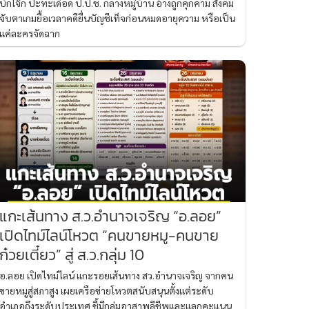
บิ๊กโจ๊ก ปะทะเดือด ป.ป.ช. กลางหมู่บ้าน อ้างถูกคุกคาม สังคม
จับตาเกมยื้อเวลาคดียื่นบัญชีเท็จก่อนหมดอายุความ หรือเป็น
แค่ละครจัดฉาก
แกะเส้นทาง ส.ว.อำนาจเจริญ “อ.ลอย”
เปิดไทม์ไลน์โหวต “คนขายหมู-คนขาย
ก๋วยเตี๋ยว” สู่ ส.ว.กลุ่ม 10
อ.ลอย เปิดไทม์ไลน์ แกะรอยเส้นทาง สว.อำนาจเจริญ จากคน
ขายหมูสู่สภาสูง เผยเครือข่ายโหวตสนับสนุนตั้งแต่ระดับ
อำเภอถึงระดับประเทศ ชี้มีกลุ่มอาสาพลีชีพและแลกคะแนน