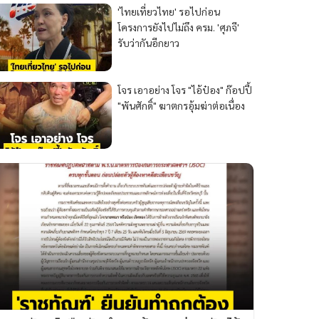
'ไทยเที่ยวไทย' รอไปก่อน
โครงการยังไปไม่ถึง ครม. 'ศุภจี'
รับว่ากันอีกยาว
โจร เอาอย่าง โจร "ไอ้ป๋อง" ก๊อปปี้
"พันศักดิ์" ฆาตกรอุ้มฆ่าต่อเนื่อง