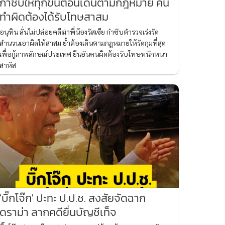
กำชับให้ทุกขั้นตอนเดินตามกฎหมาย คน
ทำผิดต้องได้รับโทษสาสม
อนุทิน ลั่นไม่ปล่อยคดีฆ่าพี่น้องรัสเซีย กำชับตำรวจเร่งรัด
สำนวนเอาผิดให้สาสม ย้ำต้องเดินตามกฎหมายให้รัดกุมที่สุด
เพื่อกู้ภาพลักษณ์ประเทศ ยืนยันคนผิดต้องรับโทษหนักหนา
สาหัส
'บิ๊กโจ๊ก' ปะทะ ป.ป.ช. สงสัยจัดฉาก
ดราม่า ลากคดียื่นบัญชีเท็จ