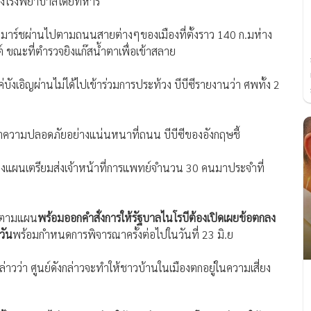
ตัวส่งโรงพยาบาลโดยทหาร
คนมาร์ชผ่านไปตามถนนสายต่างๆของเมืองที่ตั้งราว 140 ก.มห่าง
 ขณะที่ตำรวจยิงแก๊สน้ำตาเพื่อเข้าสลาย
่บังเอิญผ่านไม่ได้ไปเข้าร่วมการประท้วง บีบีซีรายงานว่า ศพทั้ง 2
ักษาความปลอดภัยอย่างแน่นหนาที่ถนน บีบีซีของอังกฤษชี้
วางแผนเตรียมส่งเจ้าหน้าที่การแพทย์จำนวน 30 คนมาประจำที่
างตามแผน
พร้อมออกคำสั่งการให้รัฐบาลไนโรบีต้องเปิดเผยข้อตกลง
วัน
พร้อมกำหนดการพิจารณาครั้งต่อไปในวันที่ 23 มิ.ย
ว่า ศูนย์ดังกล่าวจะทำให้ชาวบ้านในเมืองตกอยู่ในความเสี่ยง