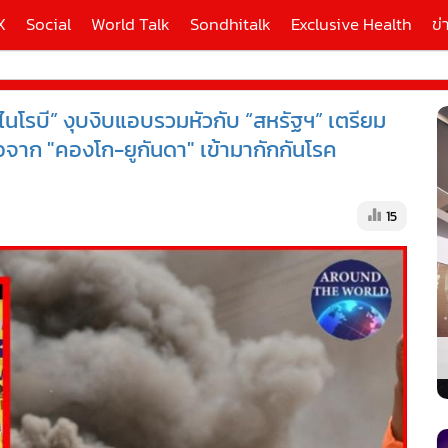
X
Social
World Talk
Sondhitalk
Exclusive Health
ข่
ไนโรบี” งุบงิบแอบรวมหัวกับ “สหรัฐฯ” เตรียม
ี่ใช้
้อจาก "คองโก-ยูกันดา" เข้ามากักกันโรค
X
15
้นสูง