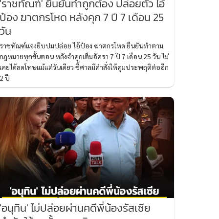
'ราชทัณฑ์' ยืนยันทำถูกต้อง ปล่อยตัว ไอ้
ป๋อง ฆาตกรโหด หลังคุก 7 ปี 7 เดือน 25
วัน
ราชทัณฑ์แจงยิบปมปล่อย ไอ้ป๋อง ฆาตกรโหด ยืนยันทำตาม
กฎหมายทุกขั้นตอน หลังจำคุกเต็มอัตรา 7 ปี 7 เดือน 25 วัน ไม่
เคยได้ลดโทษแม้แต่วันเดียว ชี้ศาลมีคำสั่งให้คุมประพฤติต่ออีก
2 ปี
'อนุทิน' ไม่ปล่อยผ่านคดีพี่น้องรัสเซีย