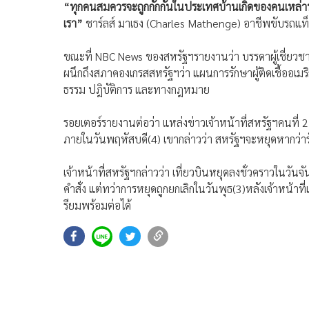
“ทุกคนสมควรจะถูกกักกันในประเทศบ้านเกิดของคนเหล่าน
เรา”
ชาร์ลส์ มาเธง (Charles Mathenge) อาชีพขับรถแท็ก
ขณะที่ NBC News ของสหรัฐฯรายงานว่า บรรดาผู้เชี่ยวช
ผนึกถึงสภาคองเกรสสหรัฐฯว่า แผนการรักษาผู้ติดเชื้ออเมริ
ธรรม ปฎิบัติการ และทางกฎหมาย
รอยเตอร์รายงานต่อว่า แหล่งข่าวเจ้าหน้าที่สหรัฐฯคนที่ 2 
ภายในวันพฤหัสบดี(4) เขากล่าวว่า สหรัฐฯจะหยุดหากว่า
เจ้าหน้าที่สหรัฐฯกล่าวว่า เที่ยวบินหยุดลงชั่วคราวในว
คำสั่ง แต่ทว่าการหยุดถูกยกเลิกในวันพุธ(3)หลังเจ้าหน้า
รียมพร้อมต่อได้