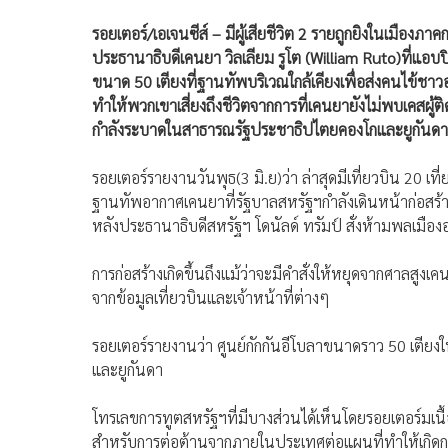
รอยเตอร์/เอเจนซีส์ – มีผู้เสียชีวิต 2 รายถูกยิงในเมื
ประธานาธิบดีเคนยา วิลเลียม รูโต (William Ruto)ที่แอบป
ขนาด 50 เตียงที่ฐานทัพบริเวณใกล้เคียงเพื่อส่งคนไข้ชา
ทำให้พวกเขาเสี่ยงถึงชีวิตจากการที่เคนยายังไม่พบเคสผู้ติ
กำลังระบาดในสาธารณรัฐประชาธิปไตยคองโกและยูกันดา
รอยเตอร์รายงานวันพุธ(3 มิ.ย)ว่า ล่าสุดมีเที่ยวบิน 20 เท
ฐานทัพอากาศเคนยาที่รัฐบาลสหรัฐฯกำลังเดินหน้าก่อสร้า
หลังประธานาธิบดีสหรัฐฯ โดนัลด์ ทรัมป์ สั่งห้ามพลเมืองอเ
การก่อสร้างเกิดขึ้นถึงแม้ว่าจะมีคำสั่งให้หยุดจากศาลสูงเ
จากข้อมูลเที่ยวบินและเจ้าหน้าที่ต่างๆ
รอยเตอร์รายงานว่า ศูนย์กักกันอีโบลาขนาดราว 50 เตียงใ
และยูกันดา
โทรเลขการทูตสหรัฐฯที่มีบางส่วนได้เห็นโดยรอยเตอร์มเนื
สำหรับการต่อต้านจากภายในประเทศต่อแผนที่ทำให้เกิดการ