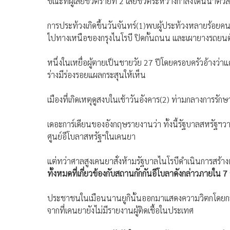
ขณะที่ผู้เสียชีวิตรายที่ 2 เสียชีวิตระหว่างกำลังโดนนำ
การประท้วงเกิดขึ้นวันจันทร์(1)พบผู้ประท้วงหลายร้อย
ไปทางเหนือของกรุงไนโรบี ปิดกั้นถนน และเผายางรถยนต์
หนึ่งในเหยื่อผู้ตายเป็นชายวัย 27 ปีโดยครอบครัวอ้างว่าแค
ร่างมีร่องรอยแผลกระสุนให้เห็น
เมืองที่เกิดเหตุดูสงบในเช้าวันอังคาร(2) ท่ามกลางการร
เดอะการ์เดียนของอังกฤษรายงานว่า ทั้งนี้รัฐบาลสหรัฐฯ
ศูนย์อีโบลาสหรัฐฯในเคนยา
แต่ทว่าศาลสูงเคนยาสั่งห้ามรัฐบาลไนโรบีดำเนินการสร้
ทั้งหมดที่เกี่ยวข้องกับสถานกักกันอีโบลาดังกล่าวภายใน 7 
ประชาชนในเมือนนานยูกินั้นออกมาแสดงความวิตกโดยกล่าว
จากที่เคนยายังไม่มีรายงานผู้ติดเชื้อในประเทศ