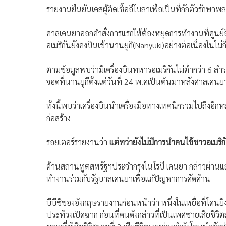
รายงานยืนยันเคสผู้ติดเชื้ออีโบลาเพื่อเป็นที่กักตัวรักษาพ
ศาลเคนยาออกคำสั่งการแรกให้ต้องหยุดการทำงานที่ศูนย์อี
อเมริกันยังคงบินเข้านานยูกิ(Nanyuki)อย่างต่อเนื่องในไม
ตามข้อมูลพบว่ามีเครื่องบินทหารอเมริกันไม่ต่ำกว่า 6 ลำร
จอดที่นานยูกีตั้งแต่วันที่ 24 พ.คเป็นต้นมาหลังศาลเคนย
ทั้งนี้พบว่าเครื่องบินนำเครื่องมือทางเทคนิกรวมไปถึงอีกห
ก่อสร้าง
รอยเตอร์รายงานว่า
แต่ทว่ายังไม่มีการนำคนไข้ชาวอเมริก
ด้านสถานทูตสหรัฐฯประจำกรุงไนโรบี เคนยา กล่าวผ่านแ
ทำงานร่วมกับรัฐบาลเคนยาเพื่อแก้ปัญหาการคัดค้าน
บีบีซีของอังกฤษรายงานก่อนหน้าว่า หนึ่งในเหยื่อที่โดนยิง
ประท้วงเปิดฉาก ก่อนที่คนดังกล่าวที่เป็นเพศชายเสียชีว