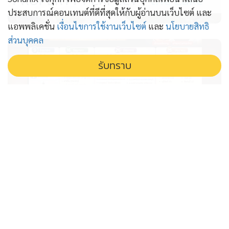
PROPERTY PERFECT -
the Lake
ประสบการณ์คอนเทนต์ที่ดีที่สุดให้กับผู้อ่านบนเว็บไซต์ และ
แอพพลิเคชั่น
เงื่อนไขการใช้งานเว็บไซต์
และ
นโยบายสิทธิ
ส่วนบุคคล
รับทราบ
แกะเส้นทาง ส.ว.อำนาจเจริญ “อ.ลอย”
เปิดไทม์ไลน์โหวต “คนขายหมู-คนขาย
ก๋วยเตี๋ยว” สู่ ส.ว.กลุ่ม 10
อ.ลอย เปิดไทม์ไลน์ แกะรอยเส้นทาง สว.อำนาจเจริญ จาก