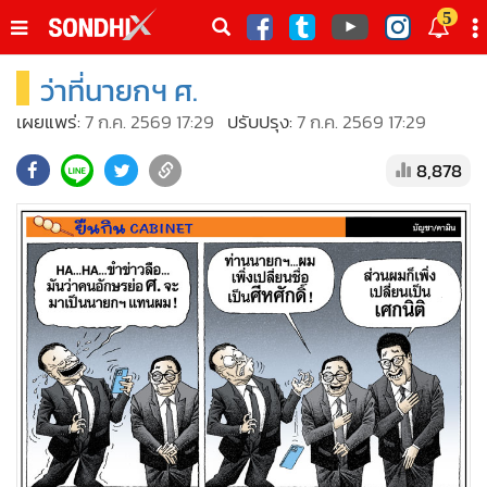
italk
5
sive
ว่าที่นายกฯ ศ.
•
หน้าหลัก
th
ัพเดต
•
SondhiX
เผยแพร่:
7 ก.ค. 2569 17:29
ปรับปรุง:
7 ก.ค. 2569 17:29
•
Social
8,878
•
World Talk
•
Sondhitalk
•
ผู้เฒ่าเล่าเรื่อง
•
ข่าวลึกปมลับ
•
Exclusive Health
•
ผู้จัดกวน
•
น่าสนใจ
•
ข่าวอัพเดต
•
เศรษฐกิจ-ธุรกิจ