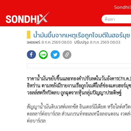
Sondhi
น้ำมันขึ้นจากเหตุเรือถูกโจมตีในฮอร์ม
เลือกเครื่องมือท
•
หน้าหลัก
ค้นหา
•
SondhiX
เผยแพร่:
8 ก.ค. 2569 08:03
ปรับปรุง:
8 ก.ค. 2569 08:03
Google
•
Social
•
World Talk
Sondhi
•
Sondhitalk
ค้นหาขั
•
ผู้เฒ่าเล่าเรื่อง
ราคาน้ำมันขยับขึ้นและทองคำปรับลดในวันอังคาร(7ก.ค.)
•
ข่าวลึกปมลับ
อิหร่าน ตามหลังมีรายงานเรือถูกโจมตีใกล้ช่องแคบฮอร์มุซ ท
•
Exclusive Health
วอลล์สตรีทปิดลบ ถูกฉุดจากหุ้นกลุ่มปัญญาประดิษฐ์
•
ผู้จัดกวน
•
น่าสนใจ
สัญญาน้ำมันดิบเวสต์เทกซัส อินเตอร์มีเดียต หรือไลต์สวีต
•
ข่าวอัพเดต
ดอลลาร์ต่อบาร์เรล ส่วนเบรนท์ทะเลเหนือลอนดอน งวดส่งม
•
เศรษฐกิจ-ธุรกิจ
ต่อบาร์เรล
•
สังคม-โซเชียล