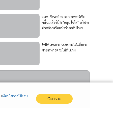
สตช. ยังรอคำตอบจากจอร์เจีย
คลี่ปมเสียชีวิต "ฮลุน โซโล่" บริษัท
ประกันพร้อมนำร่างกลับไทย
ไฟใต้โหมแรง นโยบายไม่แข็งแรง
ฝ่ายทหารตามไม่ทันเกม
่น
เงื่อนไขการใช้งาน
รับทราบ