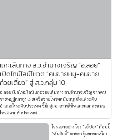
แกะเส้นทาง ส.ว.อำนาจเจริญ “อ.ลอย”
เปิดไทม์ไลน์โหวต “คนขายหมู-คนขาย
ก๋วยเตี๋ยว” สู่ ส.ว.กลุ่ม 10
อ.ลอย เปิดไทม์ไลน์ แกะรอยเส้นทาง สว.อำนาจเจริญ จากคน
ขายหมูสู่สภาสูง เผยเครือข่ายโหวตสนับสนุนตั้งแต่ระดับ
อำเภอถึงระดับประเทศ ชี้มีกลุ่มอาสาพลีชีพและแลกคะแนน
โหวตจากทั่วประเทศ
โจร เอาอย่าง โจร "ไอ้ป๋อง" ก๊อปปี้
"พันศักดิ์" ฆาตกรอุ้มฆ่าต่อเนื่อง