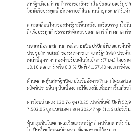
สหรัฐฯเตือนว่าพฤติกรรมของอิหร่านในช่องแคบฮอร์มุซ "เป็
โจมตีเรือบรรทุกน้ำมันหลายลำในน่านน้ำยุทธศาสตร์แห่งน
ความเคลื่อนไหวของสหรัฐฯมีขึ้นหลังจากเรือบรรทุกน้ำมัน
ถึงเรือบรรทุกก๊าซธรรมชาติเหลวของกาตาร์ ที่ทางกาตาร์ร
นอกเหนือจากสถานการณ์ความเป็นปรปักษ์ที่ส่อแววคืนช
ประชุม(minutes) ของธนาคารกลางสหรัฐฯ(เฟด) ประจำเดือ
เหล่านี้ฉุดราคาทองคำปรับลดในวันอังคาร(7ก.ค.) โดยรา
10.10 ดอลลาร์ หรือ 0.3 % ปิดที่ 4,157.40 ดอลลาร์ต่อ
ด้านตลาดหุ้นสหรัฐฯปิดลบในวันอังคาร(7ก.ค.) โดยเอสแอ
ผลิตชิปรายอื่นๆ สืบเนื่องจากมีข้อสงสัยเพิ่มมากขึ้นเกี่ยวก
ดาวโจนส์ ลดลง 130.76 จุด (0.25 เปอร์เซ็นต์) ปิดที่ 52,
7,503.85 จุด แนสแดค ลดลง 302.47 จุด (1.16 เปอร์เซ็นต์
หุ้นกลุ่มชิปในตลาดเอเชียและสหรัฐฯต่างปรับลด หลัง ซั
ไม่เป็นที่พอใจของนักลงทุน ที่คาดหมายไว้สูงมาก