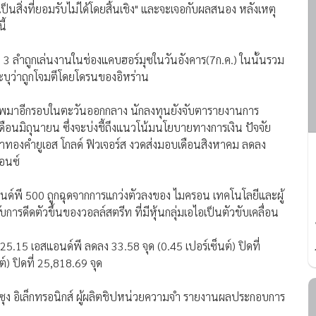
นสิ่งที่ยอมรับไม่ได้โดยสิ้นเชิง" และจะเจอกับผลสนอง หลังเหตุ
ี้
 3 ลำถูกเล่นงานในช่องแคบฮอร์มุซในวันอังคาร(7ก.ค.) ในนั้นรวม
ะบุว่าถูกโจมตีโดยโดรนของอิหร่าน
ีพมาอีกรอบในตะวันออกกลาง นักลงทุนยังจับตารายงานการ
นมิถุนายน ซึ่งจะบ่งชี้ถึงแนวโน้มนโยบายทางการเงิน ปัจจัย
คาทองคำยูเอส โกลด์ ฟิวเจอร์ส งวดส่งมอบเดือนสิงหาคม ลดลง
ออนซ์
นด์พี 500 ถูกฉุดจากการแกว่งตัวลงของ ไมครอน เทคโนโลยีและผู้
ับการดีดตัวขึ้นของวอลล์สตรีท ที่มีหุ้นกลุ่มเอไอเป็นตัวขับเคลื่อน
925.15 เอสแอนด์พี ลดลง 33.58 จุด (0.45 เปอร์เซ็นต์) ปิดที่
) ปิดที่ 25,818.69 จุด
มซุง อิเล็กทรอนิกส์ ผู้ผลิตชิปหน่วยความจำ รายงานผลประกอบการ