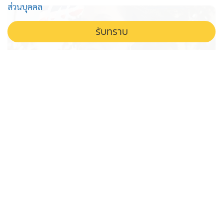
ส่วนบุคคล
รับทราบ
'ไทยเที่ยวไทย' รอไปก่อน โครงการยัง
ไปไม่ถึง ครม. 'ศุภจี' รับว่ากันอีกยาว
เอกชนรอไปก่อน โครงการไทยเที่ยวไทย พลัส ยังไม่ถึง ครม.
ศุภจีเผยติดปัญหางบประมาณจำกัด ยอมรับอาจต้องดูกันอีก
ยาว กระทบความหวังกระตุ้นเศรษฐกิจท่องเที่ยวทั่วประเทศ
'อนุทิน' โยนหินถามทาง ขยายเวลา