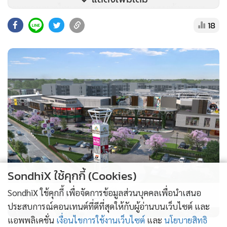
กระทรวงมหาดไทย กล่าวถึงผลตรวจข้อสอบบรรจุข้าราชการ
ท้องถิ่ร 15,000 คนหลังพบ 5,000 คนมีคะแนนในกระดาษคำ
18
ตอบไม่ตรงกับใบประกาศผลสอบว่า เรื่องนี้สะท้อนถึงการร่วมกัน
โกง ใครผิดก็มีกระบวนการอยู่ ไม่ต้องรอศาล เพราะเป็นอำนาจ
ในการบริหารจัดการในกระทรวง ถ้าที่มาไม่ถูกก็ต้องยกเลิก
SondhiX ใช้คุกกี้ (Cookies)
PROPERTY PERFECT -
the Lake
SondhiX ใช้คุกกี้ เพื่อจัดการข้อมูลส่วนบุคคลเพื่อนำเสนอ
ประสบการณ์คอนเทนต์ที่ดีที่สุดให้กับผู้อ่านบนเว็บไซต์ และ
แอพพลิเคชั่น
เงื่อนไขการใช้งานเว็บไซต์
และ
นโยบายสิทธิ