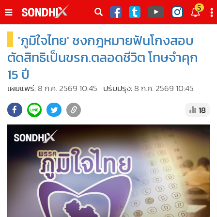
italk
5
sive
'ภูมิใจไทย' ชงกฎหมายฟันโกงสอบ
•
หน้าหลัก
th
ัพเดต
•
SondhiX
ตัดสิทธิเป็นขรก.ตลอดชีวิต โทษจำคุก
•
Social
15 ปี
•
World Talk
เผยแพร่:
8 ก.ค. 2569 10:45
ปรับปรุง:
8 ก.ค. 2569 10:45
•
Sondhitalk
18
•
ผู้เฒ่าเล่าเรื่อง
•
ข่าวลึกปมลับ
•
Exclusive Health
•
ผู้จัดกวน
•
น่าสนใจ
•
ข่าวอัพเดต
•
เศรษฐกิจ-ธุรกิจ