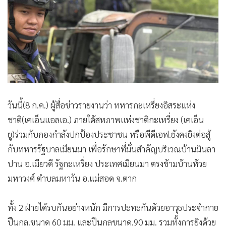
วันนี้(8 ก.ค.) ผู้สื่อข่าวรายงานว่า ทหารกะเหรี่ยงอิสระแห่ง
ชาติ(เคเอ็นแอลเอ.) ภายใต้สหภาพแห่งชาติกะเหรี่ยง (เคเอ็น
ยู)ร่วมกับกองกำลังปกป้องประชาชน หรือพีดีเอฟ.ยังคงยิงต่อสู้
กับทหารรัฐบาลเมียนมา เพื่อรักษาที่มั่นสำคัญบริเวณบ้านมินลา
ปาน อ.เมียวดี รัฐกะเหรี่ยง ประเทศเมียนมา ตรงข้ามบ้านห้วย
มหาวงศ์ ตำบลมหาวัน อ.แม่สอด จ.ตาก
ทั้ง 2 ฝ่ายได้รบกันอย่างหนัก มีการปะทะกันด้วยอาวุธประจำกาย
ปืนกล.ขนาด 60 มม. และปืนกลขนาด.90 มม. รวมทั้งการยิงด้วย