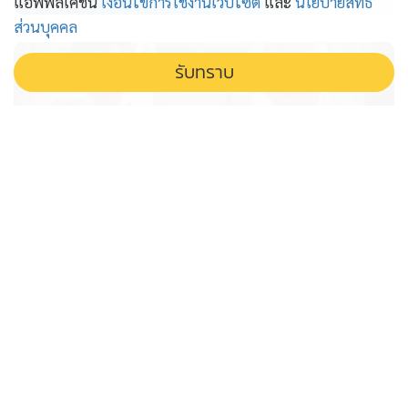
แอพพลิเคชั่น
เงื่อนไขการใช้งานเว็บไซต์
และ
นโยบายสิทธิ
ส่วนบุคคล
รับทราบ
ศึกชิงเลขาฯ ป.ป.ช. 2 คน ใน "นิติพันธุ์-
ชัชนพ" แข่งกันเอง
จับตาศึกชิงเก้าอี้เลขาธิการ ป.ป.ช. คนใหม่ สองรองเลขาฯ
ลูกหม้อวัดกึ๋น นิติพันธุ์ มือปราบคดีระหว่างประเทศ ปะทะ
ชัชนพ ผู้มีประสบการณ์โชกโชนทั่วไทย ใครจะนำทัพองค์กร