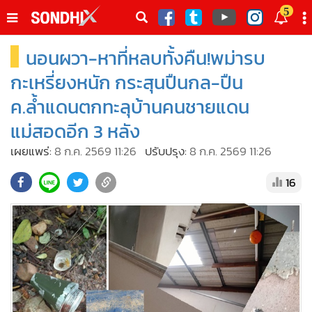
italk
5
sive
นอนผวา-หาที่หลบทั้งคืน!พม่ารบ
•
หน้าหลัก
th
ัพเดต
•
SondhiX
กะเหรี่ยงหนัก กระสุนปืนกล-ปืน
•
Social
ค.ล้ำแดนตกทะลุบ้านคนชายแดน
•
World Talk
แม่สอดอีก 3 หลัง
•
Sondhitalk
เผยแพร่:
8 ก.ค. 2569 11:26
ปรับปรุง:
8 ก.ค. 2569 11:26
•
ผู้เฒ่าเล่าเรื่อง
16
•
ข่าวลึกปมลับ
•
Exclusive Health
•
ผู้จัดกวน
•
น่าสนใจ
•
ข่าวอัพเดต
•
เศรษฐกิจ-ธุรกิจ