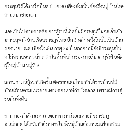
กระสุนวิถีโค้ง หรือปืนค.60.ค.80 เสียงดังสนั่นก้องถึงหมู่บ้านไทย
ตามแนวชายแดน
และเป็นไปตามคาดคือ การสู้รบที่เกิดขึ้นมีกระสุนปืนกล.ล้ำเข้า
มาทะลุพนังบ้านเรือนราษฎรไทย อีก 3 หลัง หนึ่งในนั้นเป็นบ้าน
ของนายปณต เมืองใจเย็น อายุ 34 ปี นอกจากนี้ยังมีกระสุนปืน
ค.ไม่ทราบขนาดล้ำมาตกในพื้นที่บ้านของนายสีนวล นุรังสี อดีต
ผู้ใหญ่บ้าน หมู่ที่ 9
สถานการณ์สู้รบที่เกิดขึ้น ติดชายแดนไทย ทำให้ชาวบ้านที่มี
บ้านเรือนตามแนวชายแดน ต้องหาที่กำบังตลอด เพราะมีการสู้
รบกันทั้งคืน
ด้าน กองกำลังนเรศวร โดยทหารหน่วยเฉพาะกิจราชมนู
อ.แม่สอด ได้เสริมกำลังทหารไปยังหมู่บ้านล่อแหลมเพื่อเตรียม