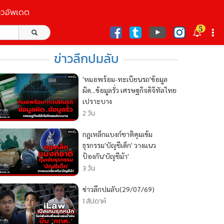
าวอัพเดต
5
ก
ข่าวลึกปมลับ
'หมอพร้อม-ทะเบียนรถ'ข้อมูล
ผิด...ข้อมูลรั่ว เศรษฐกิจดิจิทัลไทย
เปราะบาง
2 วัน
กฎเหล็กแบงก์ชาติคุมเข้ม
ธุรกรรม'บัญชีเด็ก' วางแนว
ป้องกัน'บัญชีม้า'
3 วัน
ข่าวลึกปมลับ(29/07/69)
1 สัปดาห์