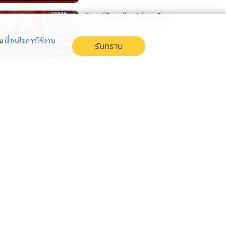
'สัญชาติไทย' มีมูลค่าใครๆก็อยาก
ได้ถึงเวลาล้างระบบตรวจสอบ :
ข่าวลึกปมลับ 13-07-69
่น
เงื่อนไขการใช้งาน
รับทราบ
3 สัปดาห์
2 ปี วุฒิสภา ใต้อำนาจสีน้ำเงิน ยิ่ง
กว่ายุคสภาทาส : ข่าวลึกปมลับ
08/07/69
1 เดือน
สั่งรมต.ประเมินตัวเอง นายกฯ
อนุทินก็ต้องส่อง "กระจก" บาน
เดียวกัน : ข่าวลึกปมลับ 07/07/69
1 เดือน
แสดงเพิ่มเติม