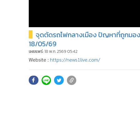
จุดตัดรถไฟกลางเมือง ปัญหาที่ถูกมองข้
18/05/69
เผยแพร่:
18 พ.ค. 2569 05:42
Website :
https://news1live.com/
YOUTUBE :
https://www.youtube.com/c/news1vdo
Facebook :
https://www.facebook.com/MGRNEWS1
X (TWITTER) :
https://x.com/newsonechannel
instragram :
https://www.instagram.com/news1cha
TikTok :
https://www.tiktok.com/@newsonetiktok