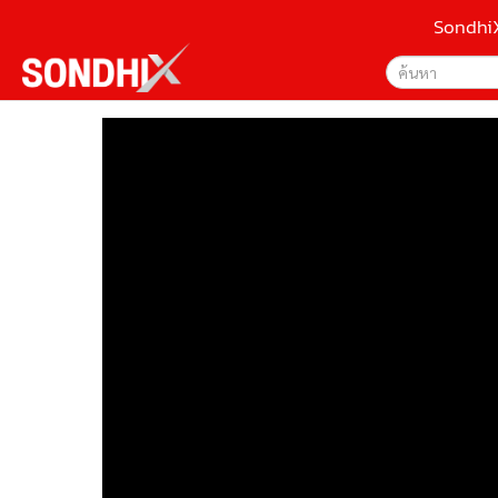
Sondhi
เลือกเครื่องมือท
•
หน้าหลัก
ค้นหา
•
SondhiX
Google
•
Social
•
World Talk
Sondhi
•
Sondhitalk
ค้นหาขั
•
ผู้เฒ่าเล่าเรื่อง
•
ข่าวลึกปมลับ
•
Exclusive Health
•
ผู้จัดกวน
•
น่าสนใจ
•
ข่าวอัพเดต
•
เศรษฐกิจ-ธุรกิจ
•
สังคม-โซเชียล