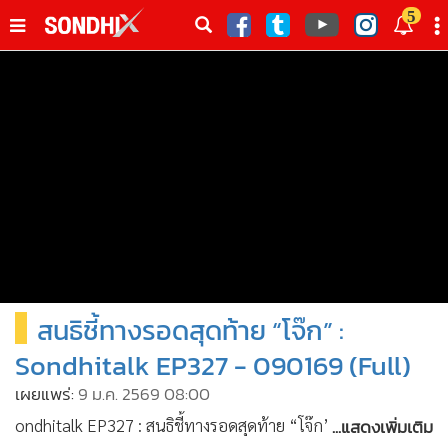
italk
5
sive
•
หน้าหลัก
th
ัพเดต
•
SondhiX
•
Social
•
World Talk
•
Sondhitalk
•
ผู้เฒ่าเล่าเรื่อง
•
ข่าวลึกปมลับ
•
Exclusive Health
สนธิชี้ทางรอดสุดท้าย “โจ๊ก” :
•
ผู้จัดกวน
•
น่าสนใจ
Sondhitalk EP327 - 090169 (Full)
•
ข่าวอัพเดต
เผยแพร่:
9 ม.ค. 2569 08:00
•
เศรษฐกิจ-ธุรกิจ
...แสดงเพิ่มเติม
ondhitalk EP327 : สนธิชี้ทางรอดสุดท้าย “โจ๊ก” - 090169