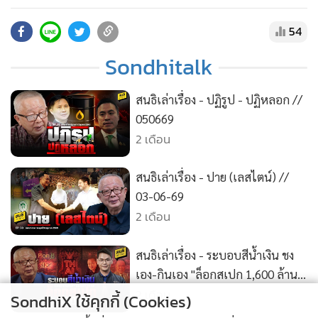
•
สังคม-โซเชียล
(Full) - จุดจบ “โจ๊ก สุรเชชษฐ์ - สัมพันธ์ “โจ๊ก-กรรมการ ป.ป.ช.
รับสินบน - ปปง.ปาหี่ยึดทรัพย์โจ๊ก-เมีย - “อเมริกา” ปล้นกลาง
54
แดดเวเนซุเอลา สมัครสมาชิก membership ความจริงมีหนึ่งเดียว
Sondhitalk
ช่อง SONDHITALK บน YouTube :
https://www.youtube.com/@sondhitalk/join
สนธิเล่าเรื่อง - ปฏิรูป - ปฏิหลอก //
• ติดต่อสอบถามได้ที่ Line : @sondhitalk 01:02 จุดจบ “โจ๊ก สุร
050669
เชชษฐ์ ติดสินบนทองคำแท่ง 24:58 มโนธรรมของ “ภาคภูมิ”
2 เดือน
ระหว่างความถูกต้อง กับ ความจงรักภักดี 31:05 สายสัมพันธ์
“โจ๊ก-สมบัติ-เอกวิทย์” รับงาน – รับสินบน 01:10:45 ปปง.
สนธิเล่าเรื่อง - ปาย (เลสไตน์) //
ส่อแววเดินตามรอย ป.ป.ช. ปาหี่ยึดทรัพย์โจ๊ก-เมีย 01:27:28
03-06-69
“อเมริกา” ปล้นกลางแดดเวเนซุเอลา
2 เดือน
สนธิเล่าเรื่อง - ระบอบสีน้ำเงิน ชง
เอง-กินเอง "ล็อกสเปก 1,600 ล้าน"
// 01-06-69
2 เดือน
SondhiX ใช้คุกกี้ (Cookies)