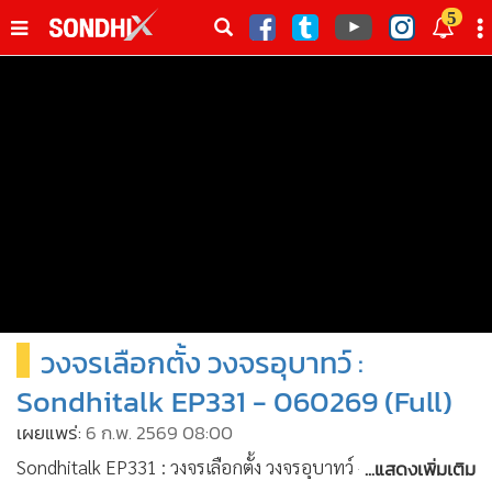
italk
5
sive
•
หน้าหลัก
th
ัพเดต
•
SondhiX
•
Social
•
World Talk
•
Sondhitalk
•
ผู้เฒ่าเล่าเรื่อง
•
ข่าวลึกปมลับ
•
Exclusive Health
วงจรเลือกตั้ง วงจรอุบาทว์ :
•
ผู้จัดกวน
•
น่าสนใจ
Sondhitalk EP331 - 060269 (Full)
•
ข่าวอัพเดต
เผยแพร่:
6 ก.พ. 2569 08:00
•
เศรษฐกิจ-ธุรกิจ
...แสดงเพิ่มเติม
Sondhitalk EP331 : วงจรเลือกตั้ง วงจรอุบาทว์ - 060269 (Full)