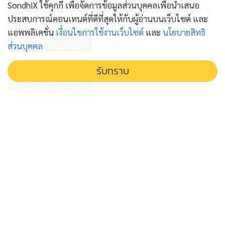
SondhiX ใช้คุกกี้ เพื่อจัดการข้อมูลส่วนบุคคลเพื่อนำเสนอ
สนธิเล่าเรื่อง - เนสท์เล่ห์ ฮุบสมบัติ
ประสบการณ์คอนเทนต์ที่ดีที่สุดให้กับผู้อ่านบนเว็บไซต์ และ
คนไทย // 29-05-69
แอพพลิเคชั่น
เงื่อนไขการใช้งานเว็บไซต์
และ
นโยบายสิทธิ
2 เดือน
ส่วนบุคคล
สนธิเล่าเรื่อง - หัวใจสิงห์ // 27-05-
รับทราบ
69
2 เดือน
สนธิเล่าเรื่อง - "ใครสั่ง? งุบงิบเพิ่มค่า
การตลาดน้ำมันไทย!" // 250569
2 เดือน
สนธิเล่าเรื่อง - ปูติน - สีจิ้นผิง เพื่อน
ซี้ โลกสะเทือน // 22-05-69
2 เดือน