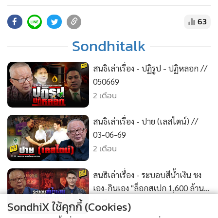
•
สังคม-โซเชียล
- ชูวิทย์ vs พรรคส้ม - สหรัฐฯ เจรจา อิหร่าน สมัครสมาชิก
membership ความจริงมีหนึ่งเดียว ช่อง SONDHITALK บน
63
YouTube :
https://www.youtube.com/@sondhitalk/join
Sondhitalk
• ติดต่อสอบถามได้ที่ Line : @sondhitalk 03:12 วงจรเลือกตั้ง
วงจรอุบาทว์ การเมืองเป็นเรื่องของผลประโยชน์ 07:19. ชูวิทย์ vs
สนธิเล่าเรื่อง - ปฏิรูป - ปฏิหลอก //
พรรคส้ม ความจริงแสลงใจสาวก 26:35 ความ "เลอะเทอะ" ของ
050669
ธนาธร 40:03 สหรัฐฯ หาทางลง เจรจากับอิหร่าน
2 เดือน
สนธิเล่าเรื่อง - ปาย (เลสไตน์) //
03-06-69
2 เดือน
สนธิเล่าเรื่อง - ระบอบสีน้ำเงิน ชง
เอง-กินเอง "ล็อกสเปก 1,600 ล้าน"
// 01-06-69
2 เดือน
SondhiX ใช้คุกกี้ (Cookies)